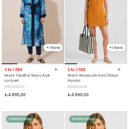
1
1
2 AL 1 ÖDE
2 AL 1 ÖDE
Mısırlı Tesettür Mayo Açık
Mısırlı Aksesuarlı Kısa Elbise
Lacivert
Hardal
KPRO000011
KELB000016
₺4.895,00
₺4.990,00
Ücretsiz Kargo
Ücretsiz Kargo