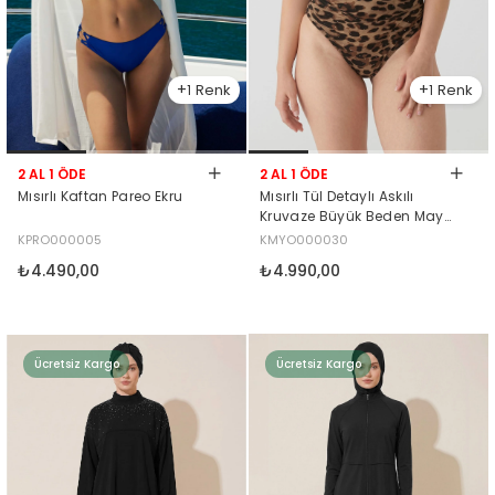
1
1
2 AL 1 ÖDE
2 AL 1 ÖDE
Mısırlı Kaftan Pareo Ekru
Mısırlı Tül Detaylı Askılı
Kruvaze Büyük Beden Mayo
Leopar Desenli
KPRO000005
KMYO000030
₺4.490,00
₺4.990,00
Ücretsiz Kargo
Ücretsiz Kargo