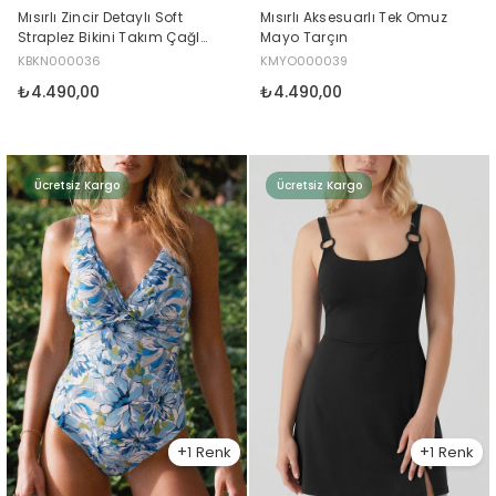
Mısırlı Zincir Detaylı Soft
Mısırlı Aksesuarlı Tek Omuz
Straplez Bikini Takım Çağla
Mayo Tarçın
Yeşili
KBKN000036
KMYO000039
₺4.490,00
₺4.490,00
Ücretsiz Kargo
Ücretsiz Kargo
1
1