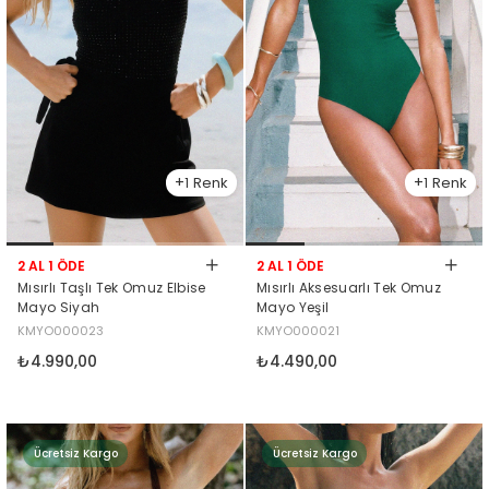
1
1
2 AL 1 ÖDE
2 AL 1 ÖDE
Mısırlı Taşlı Tek Omuz Elbise
Mısırlı Aksesuarlı Tek Omuz
Mayo Siyah
Mayo Yeşil
KMYO000023
KMYO000021
₺4.990,00
₺4.490,00
Ücretsiz Kargo
Ücretsiz Kargo