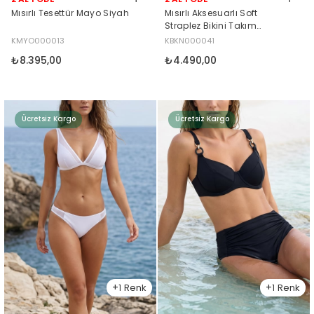
Mısırlı Tesettür Mayo Siyah
Mısırlı Aksesuarlı Soft
Straplez Bikini Takım
Beyaz/Mavi
KMYO000013
KBKN000041
₺8.395,00
₺4.490,00
Ücretsiz Kargo
Ücretsiz Kargo
1
1