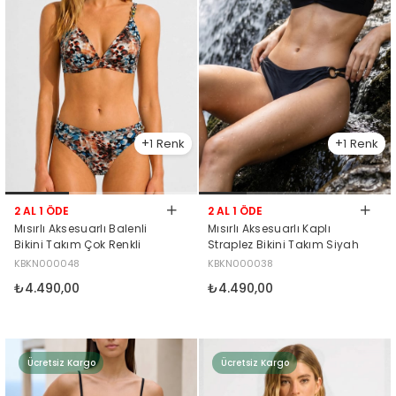
1
1
2 AL 1 ÖDE
2 AL 1 ÖDE
Mısırlı Aksesuarlı Balenli
Mısırlı Aksesuarlı Kaplı
Bikini Takım Çok Renkli
Straplez Bikini Takım Siyah
KBKN000048
KBKN000038
₺4.490,00
₺4.490,00
Ücretsiz Kargo
Ücretsiz Kargo