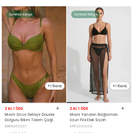
Ücretsiz Kargo
Ücretsiz Kargo
1
1
2 AL 1 ÖDE
2 AL 1 ÖDE
Mısırlı Zincir Detaylı Double
Mısırlı Yandan Bağlamalı
Dolgulu Bikini Takım Çağla
Uzun File Etek Siyah
Yeşili
KBKN000037
KPRO000008