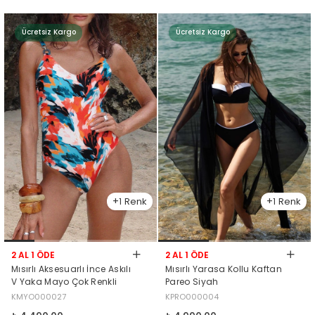
Ücretsiz Kargo
Ücretsiz Kargo
1
1
2 AL 1 ÖDE
2 AL 1 ÖDE
Mısırlı Aksesuarlı İnce Askılı
Mısırlı Yarasa Kollu Kaftan
V Yaka Mayo Çok Renkli
Pareo Siyah
KMYO000027
KPRO000004