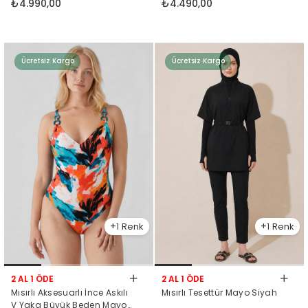
₺4.990,00
₺4.490,00
Ücretsiz Kargo
Ücretsiz Kargo
1
1
2 AL 1 ÖDE
2 AL 1 ÖDE
Mısırlı Aksesuarlı İnce Askılı
Mısırlı Tesettür Mayo Siyah
V Yaka Büyük Beden Mayo