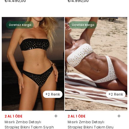
₺4.490,00
₺4.990,00
Ücretsiz Kargo
Ücretsiz Kargo
2
2
2 AL 1 ÖDE
2 AL 1 ÖDE
Mısırlı Zımba Detaylı
Mısırlı Zımba Detaylı
Straplez Bikini Takım Siyah
Straplez Bikini Takım Ekru