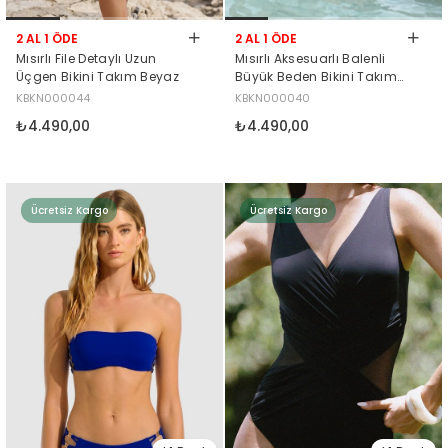
2 AL 1 ÖDE
2 AL 1 ÖDE
Mısırlı File Detaylı Uzun
Mısırlı Aksesuarlı Balenli
Üçgen Bikini Takım Beyaz
Büyük Beden Bikini Takım
Siyah
KBKN000044
KBKN000040
₺4.490,00
₺4.490,00
Ücretsiz Kargo
Ücretsiz Kargo