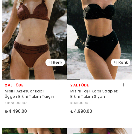
1
1
2 AL 1 ÖDE
2 AL 1 ÖDE
Mısırlı Aksesuar Kaplı
Mısırlı Taşlı Kaplı Straplez
Üçgen Bikini Takım Tarçın
Bikini Takım Siyah
KBKN000047
KBKN000019
₺4.490,00
₺4.990,00