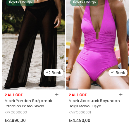
Ücretsiz Kargo
Ücretsiz Kargo
2
1
2 AL 1 ÖDE
2 AL 1 ÖDE
Mısırlı Yandan Bağlamalı
Mısırlı Aksesuarlı Boyundan
Pantolon Pareo Siyah
Bağlı Mayo Fuşya
KPRO000003
KMYO000031
₺2.990,00
₺4.490,00