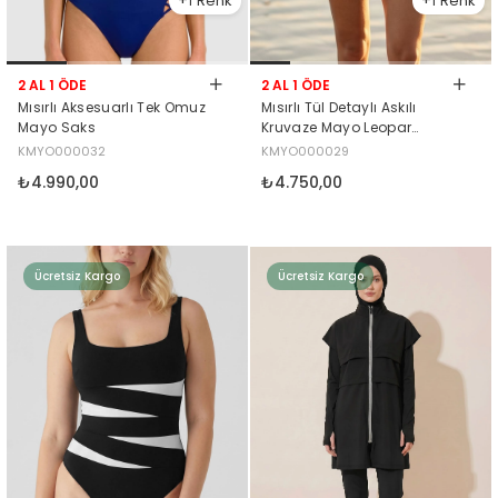
1
1
2 AL 1 ÖDE
2 AL 1 ÖDE
Mısırlı Aksesuarlı Tek Omuz
Mısırlı Tül Detaylı Askılı
Mayo Saks
Kruvaze Mayo Leopar
Desenli
KMYO000032
KMYO000029
₺4.990,00
₺4.750,00
Ücretsiz Kargo
Ücretsiz Kargo