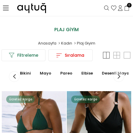
0
PLAJ GIYIM
Anasayfa
Kadın
Plaj Giyim
Filtreleme
Sıralama
Bikini
Mayo
Pareo
Elbise
Desenli Mayo
Ücretsiz Kargo
Ücretsiz Kargo