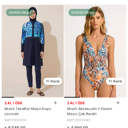
Ücretsiz Kargo
Ücretsiz Kargo
1
1
2 AL 1 ÖDE
2 AL 1 ÖDE
Mısırlı Tesettür Mayo Koyu
Mısırlı Aksesuarlı V Kesim
Lacivert
Mayo Çok Renkli
KMYO000014
KMYO000040
₺8.045,00
₺4.990,00