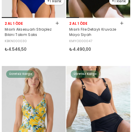
1
1
2 AL 1 ÖDE
2 AL 1 ÖDE
Mısırlı Aksesuarlı Straplez
Mısırlı File Detaylı Kruvaze
Bikini Takım Saks
Mayo Siyah
KBKN000030
KMYO000047
₺4.546,50
₺4.490,00
Ücretsiz Kargo
Ücretsiz Kargo