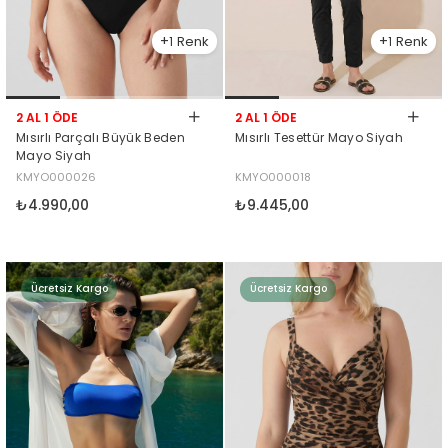
1
1
2 AL 1 ÖDE
2 AL 1 ÖDE
Mısırlı Parçalı Büyük Beden
Mısırlı Tesettür Mayo Siyah
Mayo Siyah
KMYO000026
KMYO000018
₺4.990,00
₺9.445,00
Ücretsiz Kargo
Ücretsiz Kargo