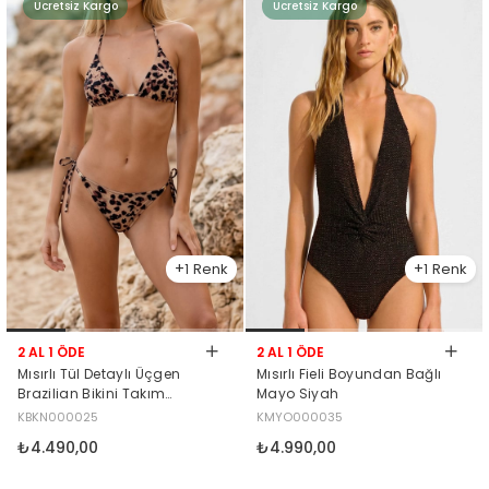
Ücretsiz Kargo
Ücretsiz Kargo
1
1
2 AL 1 ÖDE
2 AL 1 ÖDE
Mısırlı Tül Detaylı Üçgen
Mısırlı Fieli Boyundan Bağlı
Brazilian Bikini Takım
Mayo Siyah
Leopar Desenli
KBKN000025
KMYO000035
₺4.490,00
₺4.990,00