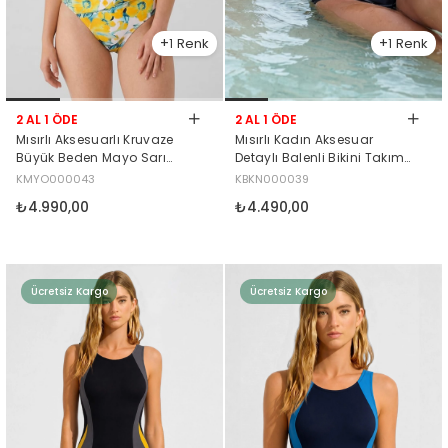
1
1
2 AL 1 ÖDE
2 AL 1 ÖDE
Mısırlı Aksesuarlı Kruvaze
Mısırlı Kadın Aksesuar
Büyük Beden Mayo Sarı
Detaylı Balenli Bikini Takım
Çiçek Desen
Siyah
KMYO000043
KBKN000039
₺4.990,00
₺4.490,00
Ücretsiz Kargo
Ücretsiz Kargo