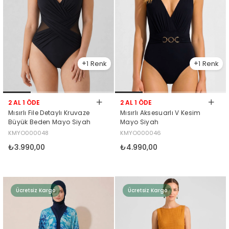
1
1
2 AL 1 ÖDE
2 AL 1 ÖDE
Mısırlı File Detaylı Kruvaze
Mısırlı Aksesuarlı V Kesim
Büyük Beden Mayo Siyah
Mayo Siyah
KMYO000048
KMYO000046
₺3.990,00
₺4.990,00
Ücretsiz Kargo
Ücretsiz Kargo