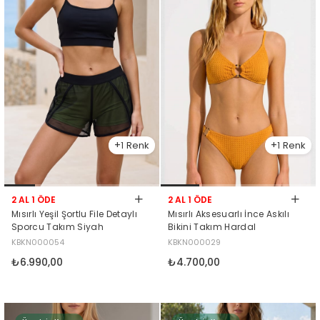
1
1
2 AL 1 ÖDE
2 AL 1 ÖDE
Mısırlı Yeşil Şortlu File Detaylı
Mısırlı Aksesuarlı İnce Askılı
Sporcu Takım Siyah
Bikini Takım Hardal
KBKN000054
KBKN000029
₺6.990,00
₺4.700,00