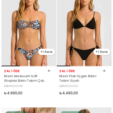
1
1
2 AL 1 ÖDE
2 AL 1 ÖDE
Mısırlı Aksesuarlı Soft
Mısırlı Fileli Üçgen Bikini
Straplez Bikini Takım Çok
Takım Siyah
Renkli
KBKN000049
KBKN000032
₺4.990,00
₺4.490,00