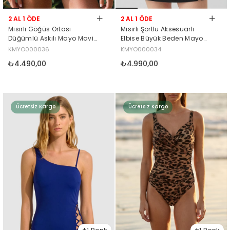
2 AL 1 ÖDE
2 AL 1 ÖDE
Mısırlı Göğüs Ortası
Mısırlı Şortlu Aksesuarlı
Düğümlü Askılı Mayo Mavi
Elbise Büyük Beden Mayo
Çicekli
Siyah
KMYO000036
KMYO000034
₺4.490,00
₺4.990,00
Ücretsiz Kargo
Ücretsiz Kargo