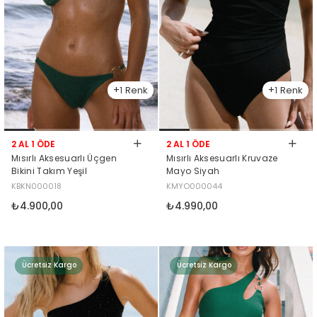
1
1
2 AL 1 ÖDE
2 AL 1 ÖDE
Mısırlı Aksesuarlı Üçgen
Mısırlı Aksesuarlı Kruvaze
Bikini Takım Yeşil
Mayo Siyah
KBKN000018
KMYO000044
₺4.900,00
₺4.990,00
Ücretsiz Kargo
Ücretsiz Kargo