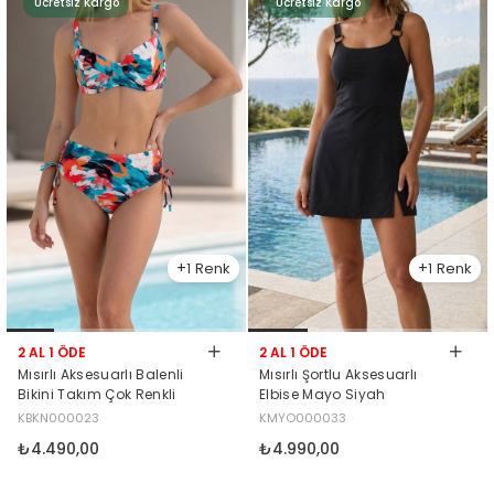
Ücretsiz Kargo
Ücretsiz Kargo
1
1
2 AL 1 ÖDE
2 AL 1 ÖDE
Mısırlı Aksesuarlı Balenli
Mısırlı Şortlu Aksesuarlı
Bikini Takım Çok Renkli
Elbise Mayo Siyah
KBKN000023
KMYO000033
₺4.490,00
₺4.990,00