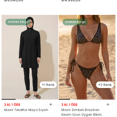
Ücretsiz Kargo
Ücretsiz Kargo
1
2
2 AL 1 ÖDE
2 AL 1 ÖDE
Mısırlı Tesettür Mayo Siyah
Mısırlı Zımbalı Brazilian
Kesim Uzun Üçgen Bikini