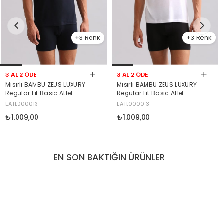
3
3
3 AL 2 ÖDE
3 AL 2 ÖDE
Mısırlı BAMBU ZEUS LUXURY
Mısırlı BAMBU ZEUS LUXURY
Regular Fit Basic Atlet
Regular Fit Basic Atlet
Lacivert
Beyaz
EATL000013
EATL000013
₺1.009,00
₺1.009,00
EN SON BAKTIĞIN ÜRÜNLER