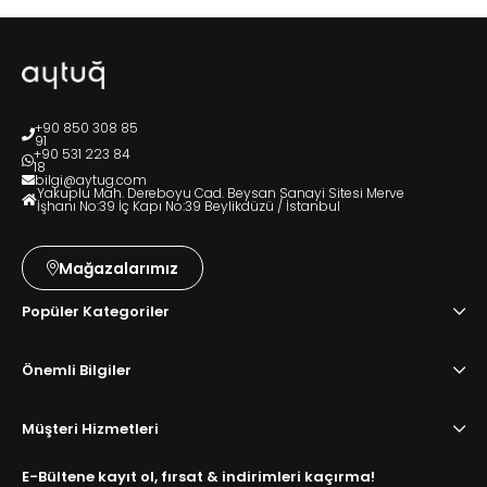
+90 850 308 85
91
+90 531 223 84
18
bilgi@aytug.com
Yakuplu Mah. Dereboyu Cad. Beysan Sanayi Sitesi Merve
İşhanı No:39 İç Kapı No:39 Beylikdüzü / İstanbul
Mağazalarımız
Popüler Kategoriler
Önemli Bilgiler
Müşteri Hizmetleri
E-Bültene kayıt ol, fırsat & indirimleri kaçırma!