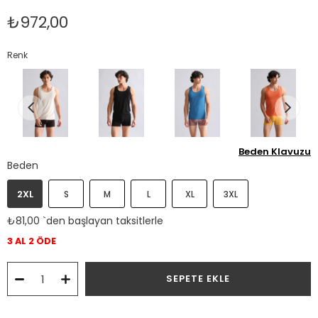
₺972,00
Renk
Beden Klavuzu
Beden
2XL
S
M
L
XL
3XL
₺81,00
`den başlayan taksitlerle
3 AL 2 ÖDE