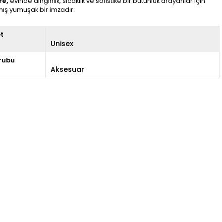
re,
evinde dinginlik, sıcaklık ve sofistike bir bütünlük arayanlar için
ış yumuşak bir imzadır.
et
Unisex
rubu
Aksesuar