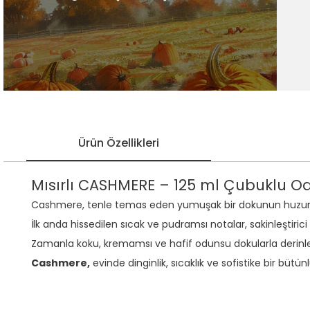
Ürün Özellikleri
Mısırlı CASHMERE – 125 ml Çubuklu O
Cashmere, tenle temas eden yumuşak bir dokunun huzur
İlk anda hissedilen sıcak ve pudramsı notalar, sakinleştiri
Zamanla koku, kremamsı ve hafif odunsu dokularla derinleşir;
Cashmere,
evinde dinginlik, sıcaklık ve sofistike bir büt