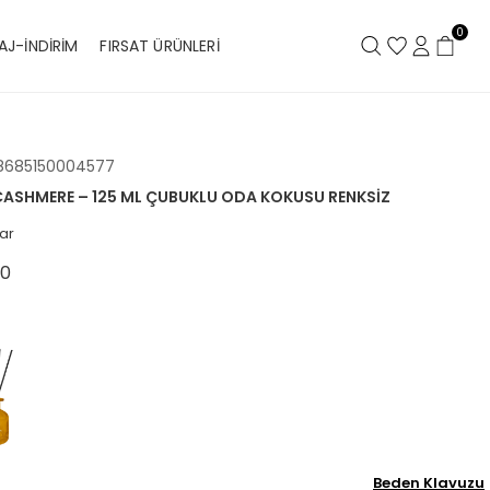
0
AJ-İNDİRİM
FIRSAT ÜRÜNLERİ
8685150004577
 CASHMERE – 125 ML ÇUBUKLU ODA KOKUSU RENKSIZ
ar
00
Beden Klavuzu