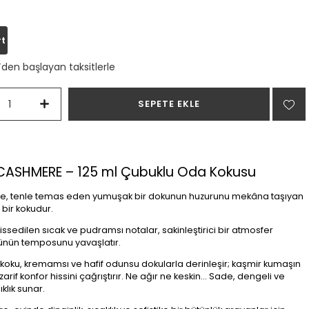
rt
`den başlayan taksitlerle
ı CASHMERE – 125 ml Çubuklu Oda Kokusu
, tenle temas eden yumuşak bir dokunun huzurunu mekâna taşıyan
bir kokudur.
hissedilen sıcak ve pudramsı notalar, sakinleştirici bir atmosfer
günün temposunu yavaşlatır.
oku, kremamsı ve hafif odunsu dokularla derinleşir; kaşmir kumaşın
zarif konfor hissini çağrıştırır. Ne ağır ne keskin… Sade, dengeli ve
ıklık sunar.