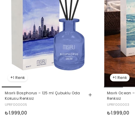
1
1
Mısırlı Bosphorus – 125 ml Çubuklu Oda
Mısırlı Ocean 
Kokusu Renksiz
Renksiz
UPRF000005
UPRF000003
₺1.999,00
₺1.999,00