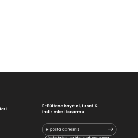
E-Bültene kayıt ol, fırsat &
leri
indirimleri kaçırma!
Gönder butonuna tıklayarak kampanya,