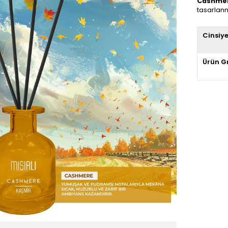
Cashme
tasarlanm
Cinsiy
Ürün G