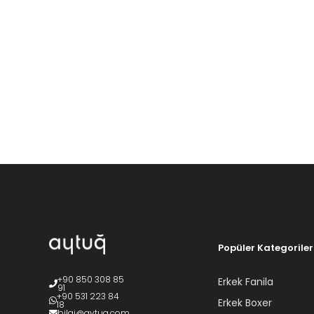
Popüler Kategoriler
+90 850 308 85
Erkek Fanila
91
+90 531 223 84
Erkek Boxer
18
bilgi@aytug.com