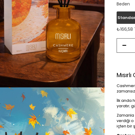
Beden
Standa
₺166,58
Mısırl
Cashmere
zamansız 
İlk anda 
yaratır; 
Zamanla k
verdiği o 
içten bir ş