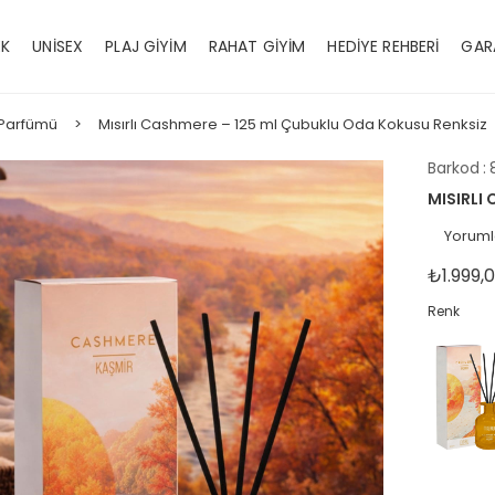
EK
UNİSEX
PLAJ GİYİM
RAHAT GİYİM
HEDİYE REHBERİ
GAR
Parfümü
Mısırlı Cashmere – 125 ml Çubuklu Oda Kokusu Renksiz
Barkod
:
MISIRLI
Yoruml
₺1.999,
Renk