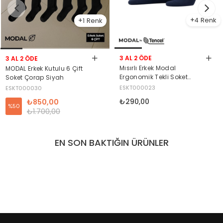
4
1
3 AL 2 ÖDE
3 AL 2 ÖDE
Mısırlı Erkek Modal
MODAL Erkek Kutulu 6 Çift
Ergonomik Tekli Soket
Soket Çorap Siyah
Çorap Lacivert
ESKT000023
ESKT000030
₺290,00
₺850,00
%50
₺1.700,00
EN SON BAKTIĞIN ÜRÜNLER