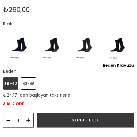
₺290,00
Renk
Beden Klavuzu
Beden
39-42
43-46
₺24,17
`den başlayan taksitlerle
3 AL 2 ÖDE