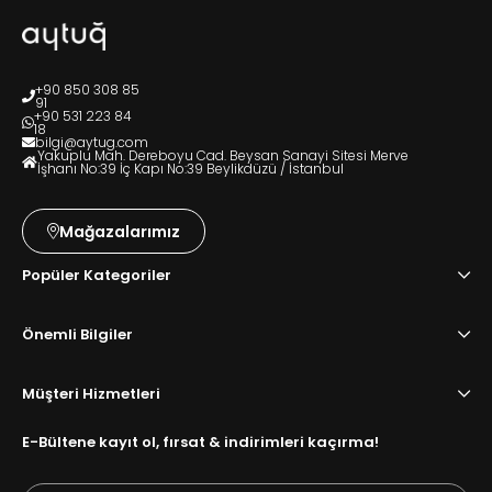
+90 850 308 85
91
+90 531 223 84
18
bilgi@aytug.com
Yakuplu Mah. Dereboyu Cad. Beysan Sanayi Sitesi Merve
İşhanı No:39 İç Kapı No:39 Beylikdüzü / İstanbul
Mağazalarımız
Popüler Kategoriler
Önemli Bilgiler
Müşteri Hizmetleri
E-Bültene kayıt ol, fırsat & indirimleri kaçırma!