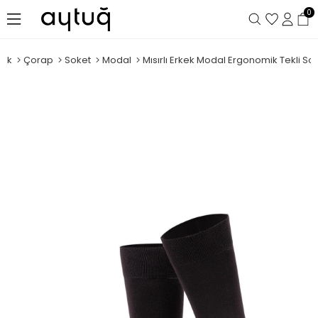
0
kek
Çorap
Soket
Modal