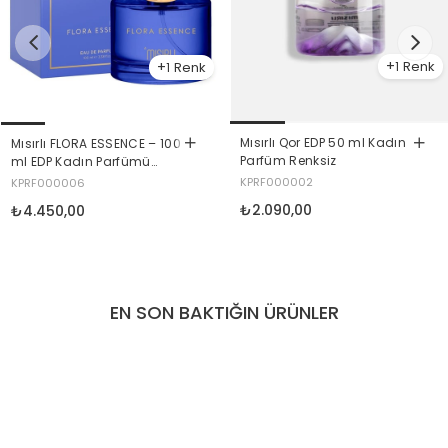
1
1
Mısırlı Qor EDP 50 ml Kadın
Mısırlı FLORA ESSENCE – 100
Parfüm Renksiz
ml EDP Kadın Parfümü
Renksiz
KPRF000002
KPRF000006
₺2.090,00
₺4.450,00
EN SON BAKTIĞIN ÜRÜNLER