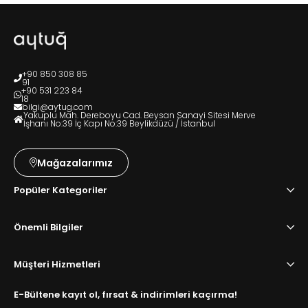
+90 850 308 85
91
+90 531 223 84
18
bilgi@aytug.com
Yakuplu Mah. Dereboyu Cad. Beysan Sanayi Sitesi Merve
İşhanı No:39 İç Kapı No:39 Beylikdüzü / İstanbul
Mağazalarımız
Popüler Kategoriler
Önemli Bilgiler
Müşteri Hizmetleri
E-Bültene kayıt ol, fırsat & indirimleri kaçırma!