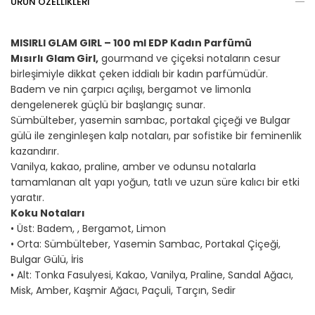
ÜRÜN ÖZELLIKLERI
MISIRLI GLAM GIRL – 100 ml EDP Kadın Parfümü
Mısırlı Glam Girl,
gourmand ve çiçeksi notaların cesur
birleşimiyle dikkat çeken iddialı bir kadın parfümüdür.
Badem ve nin çarpıcı açılışı, bergamot ve limonla
dengelenerek güçlü bir başlangıç sunar.
Sümbülteber, yasemin sambac, portakal çiçeği ve Bulgar
gülü ile zenginleşen kalp notaları, par sofistike bir feminenlik
kazandırır.
Vanilya, kakao, praline, amber ve odunsu notalarla
tamamlanan alt yapı yoğun, tatlı ve uzun süre kalıcı bir etki
yaratır.
Koku Notaları
• Üst: Badem, , Bergamot, Limon
• Orta: Sümbülteber, Yasemin Sambac, Portakal Çiçeği,
Bulgar Gülü, İris
• Alt: Tonka Fasulyesi, Kakao, Vanilya, Praline, Sandal Ağacı,
Misk, Amber, Kaşmir Ağacı, Paçuli, Tarçın, Sedir