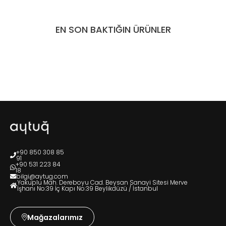
EN SON BAKTIĞIN ÜRÜNLER
+90 850 308 85
91
+90 531 223 84
18
bilgi@aytug.com
Yakuplu Mah. Dereboyu Cad. Beysan Sanayi Sitesi Merve
İşhanı No:39 İç Kapı No:39 Beylikdüzü / İstanbul
Mağazalarımız