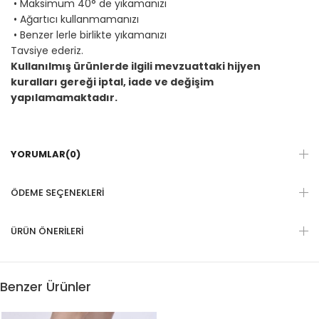
• Maksimum 40° de yıkamanızı
• Ağartıcı kullanmamanızı
• Benzer lerle birlikte yıkamanızı
Tavsiye ederiz.
Kullanılmış ürünlerde ilgili mevzuattaki hijyen
kuralları gereği iptal, iade ve değişim
yapılamamaktadır.
YORUMLAR
(0)
ÖDEME SEÇENEKLERI
ÜRÜN ÖNERILERI
Benzer Ürünler