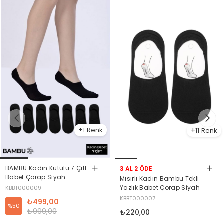
1
11
BAMBU Kadın Kutulu 7 Çift
3 AL 2 ÖDE
Babet Çorap Siyah
Mısırlı Kadın Bambu Tekli
Yazlık Babet Çorap Siyah
KBBT000009
KBBT000007
₺499,00
%50
₺999,00
₺220,00