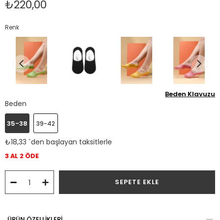
₺220,00
Renk
Beden Klavuzu
Beden
35-38
39-42
₺18,33
`den başlayan taksitlerle
3 AL 2 ÖDE
ÜRÜN ÖZELLIKLERI