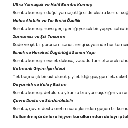
Ultra Yumuşak ve Hafif Bambu Kumaş
Bambu kumaşın doğal yumuşaklığı cilde ekstra konfor sağl
Nefes Alabilir ve Ter Emici Özellik
Bambu kumaş, hava geçirgenliği yüksek bir yapıya sahiptir.
Zamansız ve Şık Tasarım
Sade ve şık bir görünüm sunar. rengi sayesinde her kombin
Esnek ve Hareket Özgürlüğü Sunan Yapı
Bambu kumaşın esnek dokusu, vücuda tam oturarak rahat b
Katmanlı Giyim İçin İdeal
Tek başına şık bir üst olarak giyilebildiği gibi, gömlek, ceke
Dayanıklı ve Kolay Bakım
Bambu kumaş, defalarca yıkansa bile yumuşaklığını ve reng
Çevre Dostu ve Sürdürülebilir
Bambu, çevre dostu üretim süreçlerinden geçen bir kumaş
Kullanılmış ürünlere hijyen kurallarından dolayı ipta