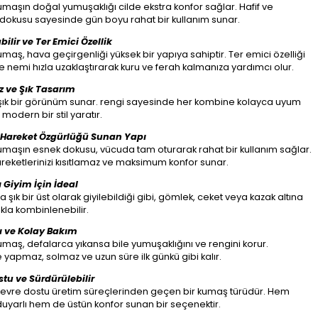
aşın doğal yumuşaklığı cilde ekstra konfor sağlar. Hafif ve
dokusu sayesinde gün boyu rahat bir kullanım sunar.
bilir ve Ter Emici Özellik
aş, hava geçirgenliği yüksek bir yapıya sahiptir. Ter emici özelliği
 nemi hızla uzaklaştırarak kuru ve ferah kalmanıza yardımcı olur.
 ve Şık Tasarım
şık bir görünüm sunar. rengi sayesinde her kombine kolayca uyum
modern bir stil yaratır.
 Hareket Özgürlüğü Sunan Yapı
maşın esnek dokusu, vücuda tam oturarak rahat bir kullanım sağlar.
reketlerinizi kısıtlamaz ve maksimum konfor sunar.
 Giyim İçin İdeal
 şık bir üst olarak giyilebildiği gibi, gömlek, ceket veya kazak altına
ıkla kombinlenebilir.
ı ve Kolay Bakım
aş, defalarca yıkansa bile yumuşaklığını ve rengini korur.
yapmaz, solmaz ve uzun süre ilk günkü gibi kalır.
tu ve Sürdürülebilir
evre dostu üretim süreçlerinden geçen bir kumaş türüdür. Hem
yarlı hem de üstün konfor sunan bir seçenektir.