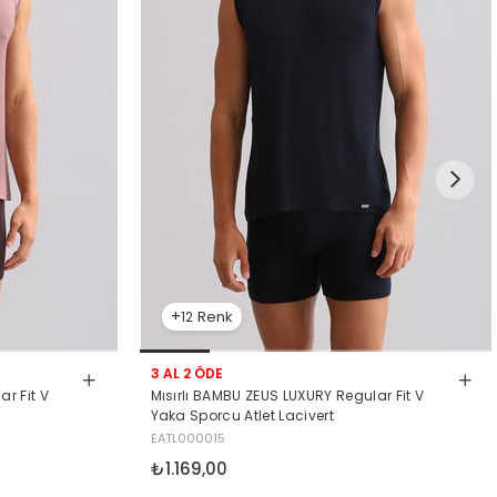
12
3 AL 2 ÖDE
r Fit V
Mısırlı BAMBU ZEUS LUXURY Regular Fit V
Yaka Sporcu Atlet Lacivert
EATL000015
₺1.169,00