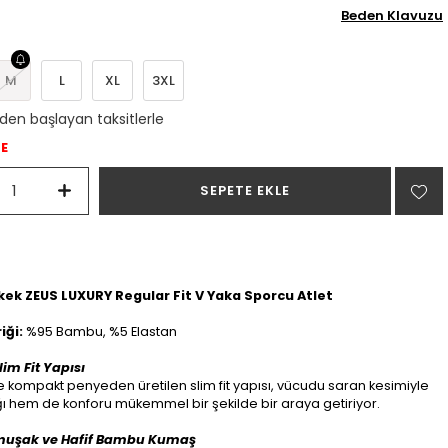
Beden Klavuzu
M
L
XL
3XL
`den başlayan taksitlerle
DE
Erkek ZEUS LUXURY Regular Fit V Yaka Sporcu Atlet
iği:
%95 Bambu, %5 Elastan
im Fit Yapısı
kompakt penyeden üretilen slim fit yapısı, vücudu saran kesimiyle
ğı hem de konforu mükemmel bir şekilde bir araya getiriyor.
muşak ve Hafif Bambu Kumaş