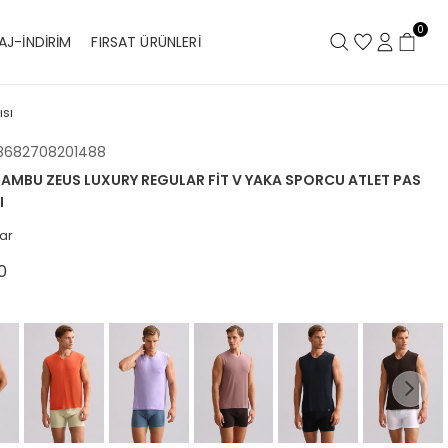
0
AJ-İNDİRİM
FIRSAT ÜRÜNLERİ
ısı
8682708201488
 BAMBU ZEUS LUXURY REGULAR FIT V YAKA SPORCU ATLET PAS
I
ar
0