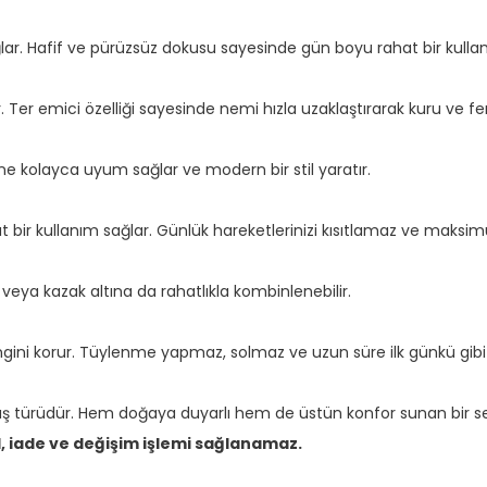
ar. Hafif ve pürüzsüz dokusu sayesinde gün boyu rahat bir kulla
 Ter emici özelliği sayesinde nemi hızla uzaklaştırarak kuru ve f
e kolayca uyum sağlar ve modern bir stil yaratır.
ir kullanım sağlar. Günlük hareketlerinizi kısıtlamaz ve maksi
t veya kazak altına da rahatlıkla kombinlenebilir.
ini korur. Tüylenme yapmaz, solmaz ve uzun süre ilk günkü gibi k
 türüdür. Hem doğaya duyarlı hem de üstün konfor sunan bir se
l, iade ve değişim işlemi sağlanamaz.