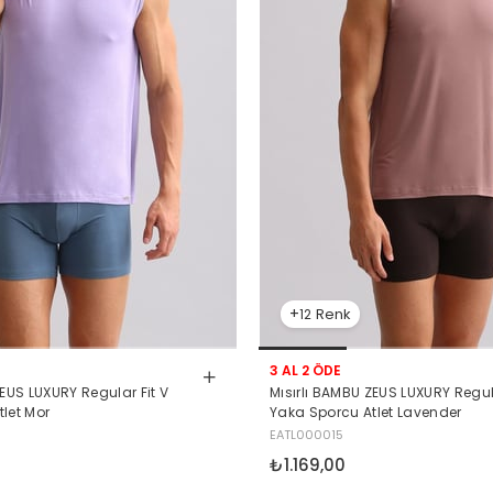
12
3 AL 2 ÖDE
Mısırlı BAMBU ZEUS LUXURY Regula
ZEUS LUXURY Regular Fit V
Yaka Sporcu Atlet Lavender
let Mor
EATL000015
₺1.169,00