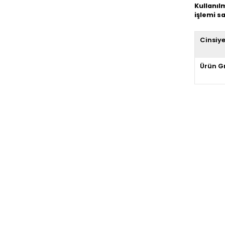
Kullanıl
işlemi 
Cinsiy
Ürün G