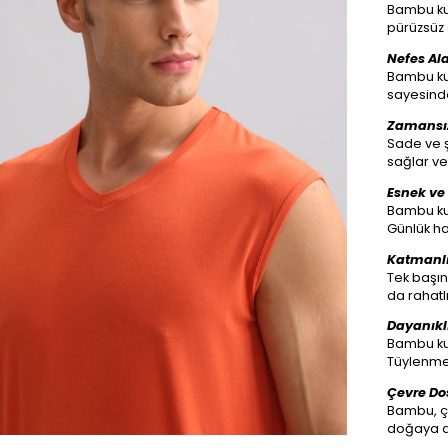
Bambu kum
pürüzsüz 
Nefes Ala
Bambu kum
sayesinde
Zamansız
Sade ve 
sağlar ve 
Esnek ve
Bambu ku
Günlük ha
Katmanlı
Tek başına
da rahatl
Dayanıkl
Bambu kum
Tüylenme 
Çevre Dos
Bambu, ç
doğaya du