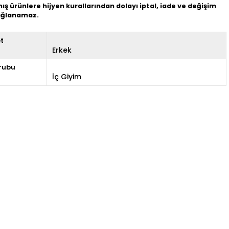
mış ürünlere hijyen kurallarından dolayı iptal, iade ve değişim
sağlanamaz.
et
Erkek
rubu
İç Giyim