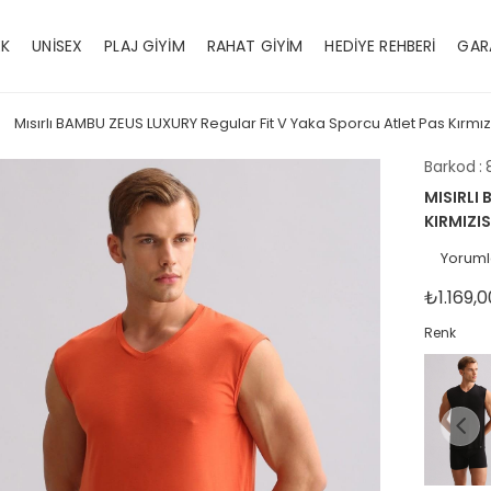
EK
UNİSEX
PLAJ GİYİM
RAHAT GİYİM
HEDİYE REHBERİ
GAR
Mısırlı BAMBU ZEUS LUXURY Regular Fit V Yaka Sporcu Atlet Pas Kırmız
Barkod
:
MISIRLI
KIRMIZIS
Yoruml
₺1.169,0
Renk