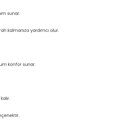
nım sunar.
erah kalmanıza yardımcı olur.
mum konfor sunar.
alır.
çenektir.