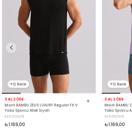
12
12
3 AL 2 ÖDE
3 AL 2 ÖDE
Mısırlı BAMBU ZEUS LUXURY Regular Fit V
Mısırlı BAMBU 
Yaka Sporcu Atlet Siyah
Yaka Sporcu At
EATL000015
EATL000015
₺1.169,00
₺1.169,00