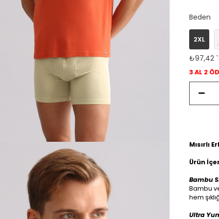
Beden
2XL
₺97,42
3 AL 2 Ö
Mısırlı 
Ürün İçer
Bambu Sl
Bambu ve 
hem şıklı
Ultra Yu