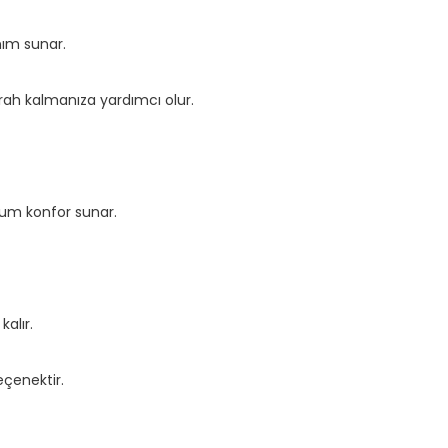
nım sunar.
erah kalmanıza yardımcı olur.
mum konfor sunar.
alır.
çenektir.