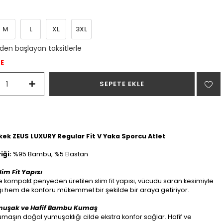
M
L
XL
3XL
`den başlayan taksitlerle
DE
Erkek ZEUS LUXURY Regular Fit V Yaka Sporcu Atlet
iği:
%95 Bambu, %5 Elastan
im Fit Yapısı
kompakt penyeden üretilen slim fit yapısı, vücudu saran kesimiyle
ğı hem de konforu mükemmel bir şekilde bir araya getiriyor.
muşak ve Hafif Bambu Kumaş
aşın doğal yumuşaklığı cilde ekstra konfor sağlar. Hafif ve