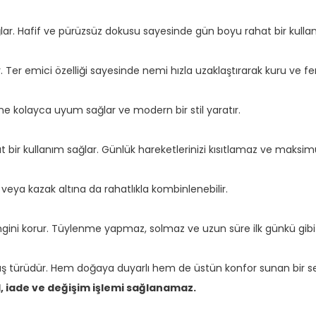
ar. Hafif ve pürüzsüz dokusu sayesinde gün boyu rahat bir kulla
 Ter emici özelliği sayesinde nemi hızla uzaklaştırarak kuru ve f
e kolayca uyum sağlar ve modern bir stil yaratır.
ir kullanım sağlar. Günlük hareketlerinizi kısıtlamaz ve maksi
t veya kazak altına da rahatlıkla kombinlenebilir.
ini korur. Tüylenme yapmaz, solmaz ve uzun süre ilk günkü gibi k
 türüdür. Hem doğaya duyarlı hem de üstün konfor sunan bir se
l, iade ve değişim işlemi sağlanamaz.