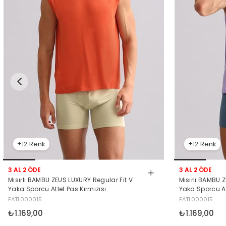
12
12
3 AL 2 ÖDE
3 AL 2 ÖDE
Mısırlı BAMBU ZEUS LUXURY Regular Fit V
Mısırlı BAMBU 
Yaka Sporcu Atlet Pas Kırmızısı
Yaka Sporcu At
EATL000015
EATL000015
₺1.169,00
₺1.169,00