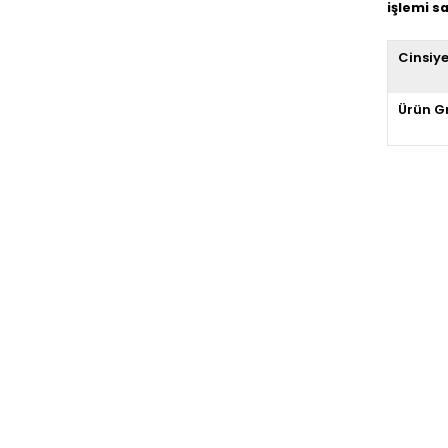
işlemi 
Cinsiy
Ürün G