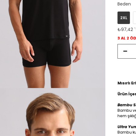
Beden
2XL
₺97,42
3 AL 2 Ö
Mısırlı 
Ürün İçer
Bambu Sl
Bambu ve 
hem şıklı
Ultra Yu
Bambu kum