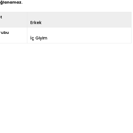
sağlanamaz.
et
Erkek
rubu
İç Giyim