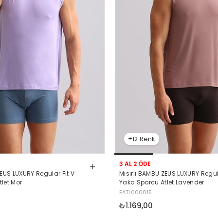
12
3 AL 2 ÖDE
Mısırlı BAMBU ZEUS LUXURY Regula
ZEUS LUXURY Regular Fit V
Yaka Sporcu Atlet Lavender
let Mor
EATL000015
₺1.169,00