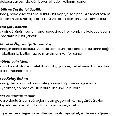
dokusu sayesinde gün boyu rahat bir kullanım sunar.
bilir ve Ter Emici Özellik
aş, hava geçirgenliği yüksek bir yapıya sahiptir. Ter emici özelliği
 nemi hızla uzaklaştırarak kuru ve ferah kalmanıza yardımcı olur.
 ve Şık Tasarım
şık bir görünüm sunar. rengi sayesinde her kombine kolayca uyum
modern bir stil yaratır.
 Hareket Özgürlüğü Sunan Yapı
maşın esnek dokusu, vücuda tam oturarak rahat bir kullanım sağlar.
reketlerinizi kısıtlamaz ve maksimum konfor sunar.
 Giyim İçin İdeal
 şık bir üst olarak giyilebildiği gibi, gömlek, ceket veya kazak altına
ıkla kombinlenebilir.
ı ve Kolay Bakım
aş, defalarca yıkansa bile yumuşaklığını ve rengini korur.
yapmaz, solmaz ve uzun süre ilk günkü gibi kalır.
tu ve Sürdürülebilir
evre dostu üretim süreçlerinden geçen bir kumaş türüdür. Hem
yarlı hem de üstün konfor sunan bir seçenektir.
mış ürünlere hijyen kurallarından dolayı iptal, iade ve değişim