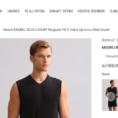
EK
UNİSEX
PLAJ GİYİM
RAHAT GİYİM
HEDİYE REHBERİ
GAR
Mısırlı BAMBU ZEUS LUXURY Regular Fit V Yaka Sporcu Atlet Siyah
Barkod
:
MISIRLI
Yoruml
₺1.169,0
Renk