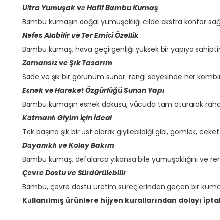
Ultra Yumuşak ve Hafif Bambu Kumaş
Bambu kumaşın doğal yumuşaklığı cilde ekstra konfor sağl
Nefes Alabilir ve Ter Emici Özellik
Bambu kumaş, hava geçirgenliği yüksek bir yapıya sahiptir.
Zamansız ve Şık Tasarım
Sade ve şık bir görünüm sunar. rengi sayesinde her kombin
Esnek ve Hareket Özgürlüğü Sunan Yapı
Bambu kumaşın esnek dokusu, vücuda tam oturarak rahat b
Katmanlı Giyim İçin İdeal
Tek başına şık bir üst olarak giyilebildiği gibi, gömlek, ceke
Dayanıklı ve Kolay Bakım
Bambu kumaş, defalarca yıkansa bile yumuşaklığını ve reng
Çevre Dostu ve Sürdürülebilir
Bambu, çevre dostu üretim süreçlerinden geçen bir kumaş
Kullanılmış ürünlere hijyen kurallarından dolayı ipta