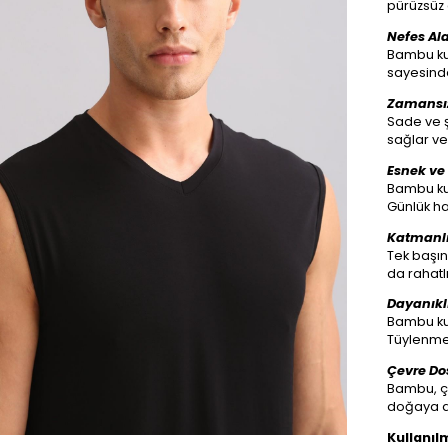
pürüzsüz 
Nefes Ala
Bambu kum
sayesinde
Zamansız
Sade ve 
sağlar ve 
Esnek ve
Bambu ku
Günlük ha
Katmanlı
Tek başına
da rahatl
Dayanıkl
Bambu kum
Tüylenme 
Çevre Dos
Bambu, ç
doğaya du
Kullanıl