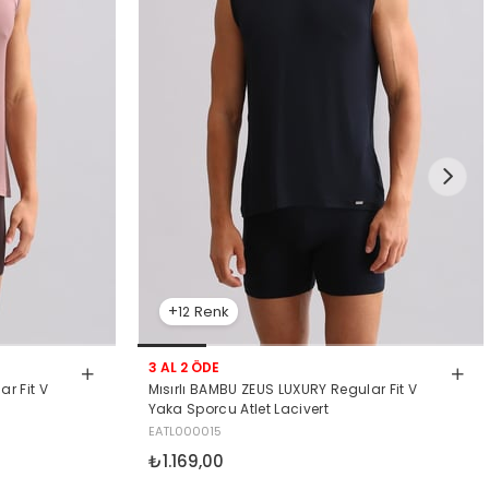
12
3 AL 2 ÖDE
r Fit V
Mısırlı BAMBU ZEUS LUXURY Regular Fit V
Yaka Sporcu Atlet Lacivert
EATL000015
₺1.169,00