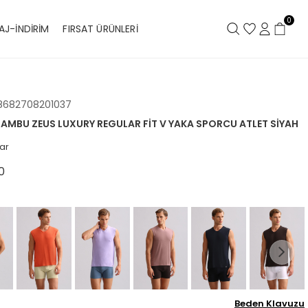
0
AJ-İNDİRİM
FIRSAT ÜRÜNLERİ
8682708201037
 BAMBU ZEUS LUXURY REGULAR FIT V YAKA SPORCU ATLET SIYAH
ar
0
Beden Klavuzu