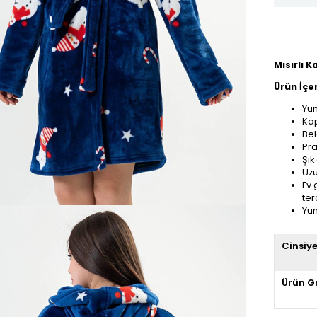
Mısırlı 
Ürün İçer
Yum
Ka
Bel
Pra
Şık
Uzu
Ev 
ter
Yum
Cinsiy
Ürün G