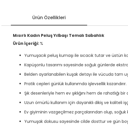
Ürün Özellikleri
Mısırlı Kadın Peluş Yılbaşı Temalı Sabahlık
Ürün İçeriği:
%
Yumuşacık peluş kumaşı ile sıcacık tutar ve üstün ko
Kapüşonlu tasarımı sayesinde soğuk günlerde ekstr
Belden ayarlanabilen kuşak detayı ile vücuda tam u
Pratik cepleri günlük kullanımda işlevsellik kazandırır.
Şık desenleriyle hem ev şıklığını hem de rahatlığı bir 
Uzun ömürlü kullanım için dayanıklı dikiş ve kaliteli işçi
Ev giyiminin vazgeçilmez parçalarından olup, soğuk kış
Yumuşak dokusu sayesinde cilde dosttur ve gün boyu