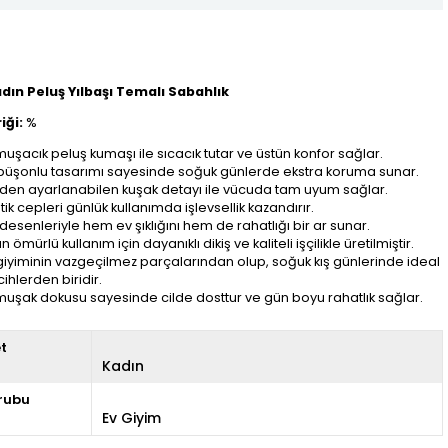
Kadın Peluş Yılbaşı Temalı Sabahlık
iği:
%
uşacık peluş kumaşı ile sıcacık tutar ve üstün konfor sağlar.
püşonlu tasarımı sayesinde soğuk günlerde ekstra koruma sunar.
den ayarlanabilen kuşak detayı ile vücuda tam uyum sağlar.
tik cepleri günlük kullanımda işlevsellik kazandırır.
 desenleriyle hem ev şıklığını hem de rahatlığı bir ar sunar.
n ömürlü kullanım için dayanıklı dikiş ve kaliteli işçilikle üretilmiştir.
giyiminin vazgeçilmez parçalarından olup, soğuk kış günlerinde ideal
cihlerden biridir.
uşak dokusu sayesinde cilde dosttur ve gün boyu rahatlık sağlar.
et
Kadın
rubu
Ev Giyim