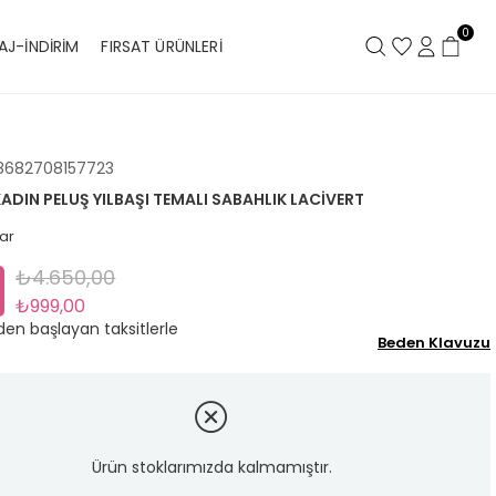
0
AJ-İNDİRİM
FIRSAT ÜRÜNLERİ
8682708157723
KADIN PELUŞ YILBAŞI TEMALI SABAHLIK LACIVERT
ar
₺4.650,00
₺999,00
den başlayan taksitlerle
Beden Klavuzu
Ürün stoklarımızda kalmamıştır.