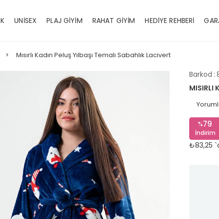
EK
UNİSEX
PLAJ GİYİM
RAHAT GİYİM
HEDİYE REHBERİ
GAR
Mısırlı Kadın Peluş Yılbaşı Temalı Sabahlık Lacivert
Barkod
:
MISIRLI 
Yoruml
79
%
İndirim
₺83,25
`