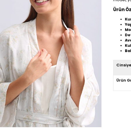
Ürün Öze
Ku
Yap
Mo
De
Av
Ku
Ba
Cinsiy
Ürün G