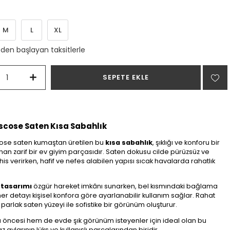
M
L
XL
`den başlayan taksitlerle
scose Saten Kısa Sabahlık
cose saten kumaştan üretilen bu
kısa sabahlık
, şıklığı ve konforu bir
an zarif bir ev giyim parçasıdır. Saten dokusu cilde pürüzsüz ve
 his verirken, hafif ve nefes alabilen yapısı sıcak havalarda rahatlık
 tasarımı
özgür hareket imkânı sunarken, bel kısmındaki bağlama
r detayı kişisel konfora göre ayarlanabilir kullanım sağlar. Rahat
 parlak saten yüzeyi ile sofistike bir görünüm oluşturur.
öncesi hem de evde şık görünüm isteyenler için ideal olan bu
 aylarının lüks ve kullanışlı parçalarından biridir.