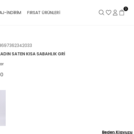
0
AJ-İNDİRİM
FIRSAT ÜRÜNLERİ
8697362342033
KADIN SATEN KISA SABAHLIK GRI
ar
00
Beden Klavuzu