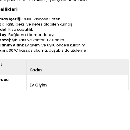
llikleri
maş İçeriği:
%100 Viscose Saten
ı:
Hafif, ipeksi ve nefes alabilen kumaş
del:
Kısa sabahlık
tay:
Bağlama / kemer detayı
antaj:
Şık, zarif ve konforlu kullanım
llanım Alanı:
Ev giyimi ve uyku öncesi kullanım
kım:
30°C hassas yıkama, düşük ısıda ütüleme
et
Kadın
rubu
Ev Giyim