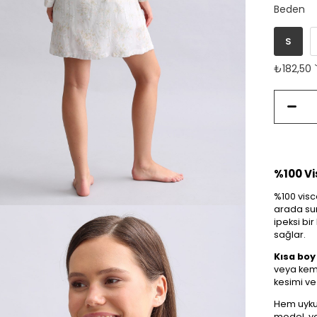
Beden
S
₺182,50
%100 Vi
%100 vis
arada sun
ipeksi bir
sağlar.
Kısa boy
veya keme
kesimi ve
Hem uyku 
model, yaz