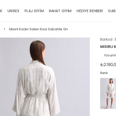
EK
UNİSEX
PLAJ GİYİM
RAHAT GİYİM
HEDİYE REHBERİ
GAR
Mısırlı Kadın Saten Kısa Sabahlık Gri
Barkod
:
MISIRLI 
Yoruml
₺2.190,
Renk