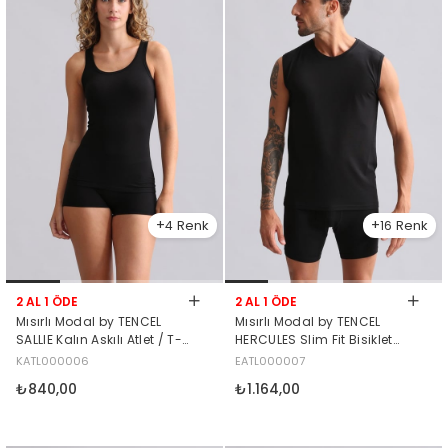
4
16
2 AL 1 ÖDE
2 AL 1 ÖDE
Mısırlı Modal by TENCEL
Mısırlı Modal by TENCEL
SALLIE Kalın Askılı Atlet / T-
HERCULES Slim Fit Bisiklet
Shirt Siyah
Yaka Sporcu Atlet Siyah
KATL000006
EATL000007
₺840,00
₺1.164,00