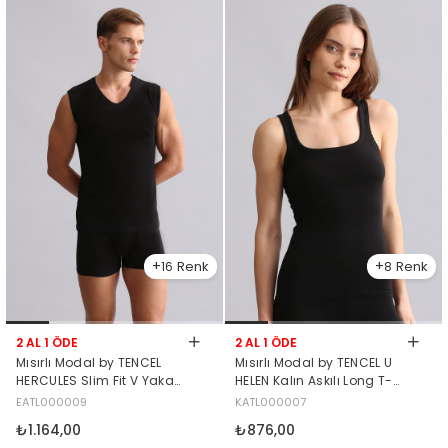
16
8
2 AL 1 ÖDE
2 AL 1 ÖDE
Mısırlı Modal by TENCEL
Mısırlı Modal by TENCEL U
HERCULES Slim Fit V Yaka
HELEN Kalın Askılı Long T-
Sporcu Atlet / T-Shirt Siyah
Shirt / Atlet Siyah
EATL000009
KATL000007
₺1.164,00
₺876,00