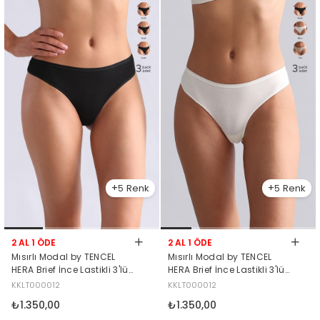
5
5
2 AL 1 ÖDE
2 AL 1 ÖDE
Mısırlı Modal by TENCEL
Mısırlı Modal by TENCEL
HERA Brief İnce Lastikli 3'lü
HERA Brief İnce Lastikli 3'lü
Slip Külot Siyah
Slip Külot Siyah-Beyaz-Ten
KKLT000012
KKLT000012
₺1.350,00
₺1.350,00