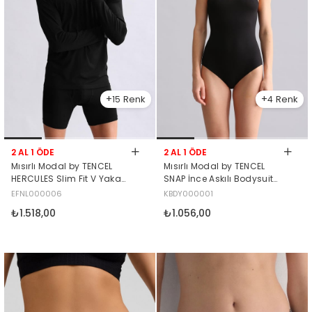
15
4
2 AL 1 ÖDE
2 AL 1 ÖDE
Mısırlı Modal by TENCEL
Mısırlı Modal by TENCEL
HERCULES Slim Fit V Yaka
SNAP İnce Askılı Bodysuit
Uzun Kollu Fanila / T-Shirt
Siyah
EFNL000006
KBDY000001
Siyah
₺1.518,00
₺1.056,00