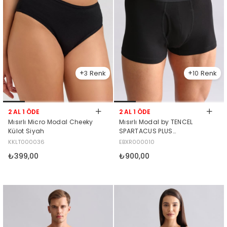
3
10
2 AL 1 ÖDE
2 AL 1 ÖDE
Mısırlı Micro Modal Cheeky
Mısırlı Modal by TENCEL
Külot Siyah
SPARTACUS PLUS
PERFORMANCE Boxer Siyah
KKLT000036
EBXR000010
₺399,00
₺900,00