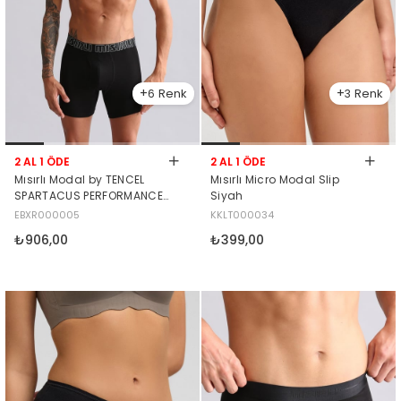
6
3
2 AL 1 ÖDE
2 AL 1 ÖDE
Mısırlı Modal by TENCEL
Mısırlı Micro Modal Slip
SPARTACUS PERFORMANCE
Siyah
Long Boxer Siyah
EBXR000005
KKLT000034
₺906,00
₺399,00