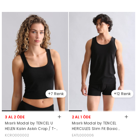
7
12
3 AL 2 ÖDE
2 AL 1 ÖDE
Mısırlı Modal by TENCEL U
Mısırlı Modal by TENCEL
HELEN Kalın Askılı Crop / T-
HERCULES Slim Fit Basic
Shirt Siyah
Atlet Siyah
KCRO000002
EATL000006