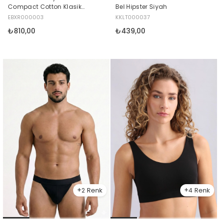
Compact Cotton Klasik
Bel Hipster Siyah
Boxer Siyah
EBXR000003
KKLT000037
₺810,00
₺439,00
2
4