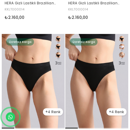
HERA Gizli Lastikli Brazillian
HERA Gizli Lastikli Brazillian
3'lü Külot Siyah
3'lü Külot Siyah-Beyaz-Ten
KKLT000014
KKLT000014
₺2.160,00
₺2.160,00
Ücretsiz Kargo
Ücretsiz Kargo
4
4