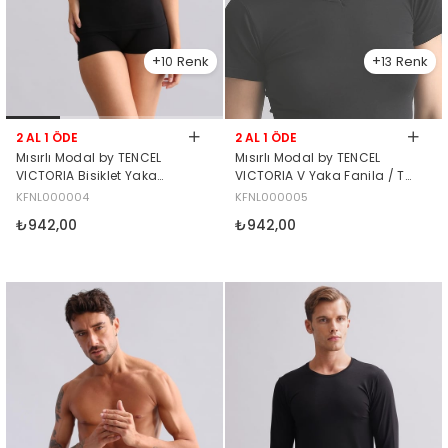
10
13
2 AL 1 ÖDE
2 AL 1 ÖDE
Mısırlı Modal by TENCEL
Mısırlı Modal by TENCEL
VICTORIA Bisiklet Yaka
VICTORIA V Yaka Fanila / T-
Fanila / T-Shirt Siyah
Shirt Siyah
KFNL000004
KFNL000005
₺942,00
₺942,00