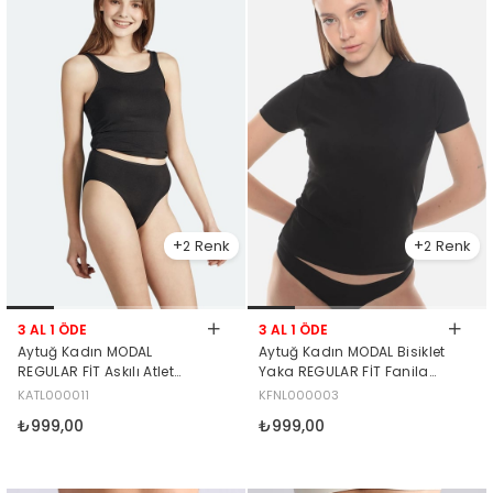
2
2
3 AL 1 ÖDE
3 AL 1 ÖDE
Aytuğ Kadın MODAL
Aytuğ Kadın MODAL Bisiklet
REGULAR FİT Askılı Atlet
Yaka REGULAR FİT Fanila
Siyah
Siyah
KATL000011
KFNL000003
₺999,00
₺999,00