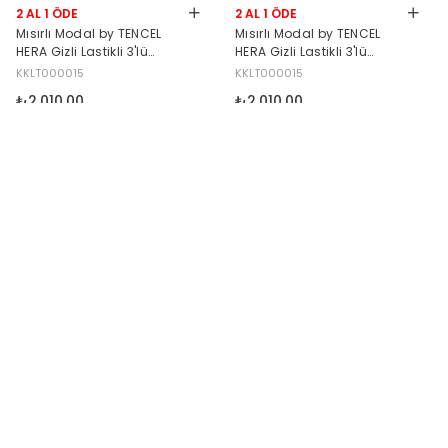
2 AL 1 ÖDE
2 AL 1 ÖDE
Mısırlı Modal by TENCEL
Mısırlı Modal by TENCEL
HERA Gizli Lastikli 3'lü
HERA Gizli Lastikli 3'lü
Tanga Siyah
Tanga Siyah-Beyaz-Ten
KKLT000015
KKLT000015
₺2.010,00
₺2.010,00
5
5