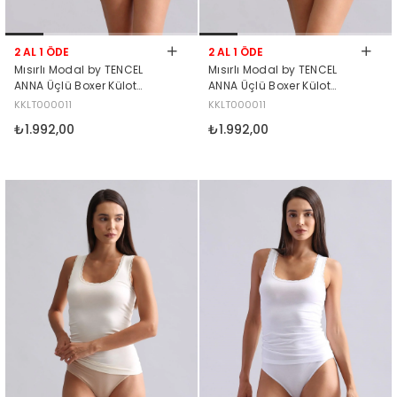
2 AL 1 ÖDE
2 AL 1 ÖDE
Mısırlı Modal by TENCEL
Mısırlı Modal by TENCEL
ANNA Üçlü Boxer Külot
ANNA Üçlü Boxer Külot
Siyah-Ten-Ekru
Siyah
KKLT000011
KKLT000011
₺1.992,00
₺1.992,00