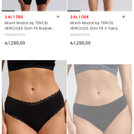
2 AL 1 ÖDE
2 AL 1 ÖDE
Mısırlı Modal by TENCEL
Mısırlı Modal by TENCEL
HERCULES Slim Fit Bisiklet
HERCULES Slim Fit V Yaka
Yaka Fanila / T-Shirt Siyah
Fanila / T-Shirt Siyah
EFNL000010
EFNL000011
₺1.296,00
₺1.296,00