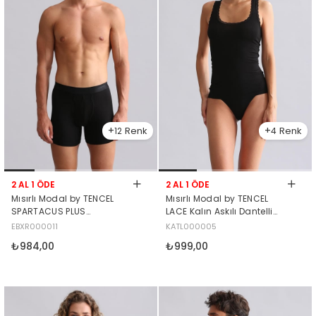
12
4
2 AL 1 ÖDE
2 AL 1 ÖDE
Mısırlı Modal by TENCEL
Mısırlı Modal by TENCEL
SPARTACUS PLUS
LACE Kalın Askılı Dantelli
PERFORMANCE Long Boxer
Atlet / T-Shirt Siyah
EBXR000011
KATL000005
Siyah
₺984,00
₺999,00