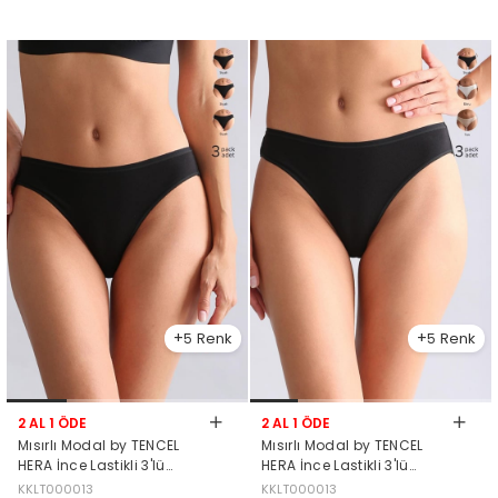
5
5
2 AL 1 ÖDE
2 AL 1 ÖDE
Mısırlı Modal by TENCEL
Mısırlı Modal by TENCEL
HERA İnce Lastikli 3'lü
HERA İnce Lastikli 3'lü
Brazillian Külot Siyah
Brazillian Külot Siyah-
KKLT000013
KKLT000013