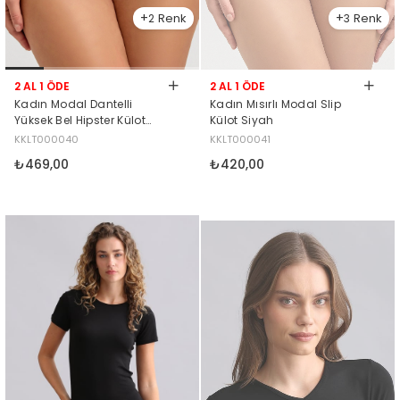
2
3
2 AL 1 ÖDE
2 AL 1 ÖDE
Kadın Modal Dantelli
Kadın Mısırlı Modal Slip
Yüksek Bel Hipster Külot
Külot Siyah
Siyah
KKLT000040
KKLT000041
₺469,00
₺420,00