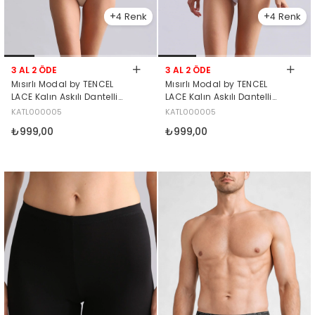
4
4
3 AL 2 ÖDE
3 AL 2 ÖDE
Mısırlı Modal by TENCEL
Mısırlı Modal by TENCEL
LACE Kalın Askılı Dantelli
LACE Kalın Askılı Dantelli
Atlet / T-Shirt Ekru
Atlet / T-Shirt Beyaz
KATL000005
KATL000005
₺999,00
₺999,00