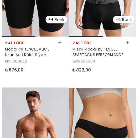
4
6
2 AL 1 ÖDE
2 AL 1 ÖDE
Modal by TENCEL ALICE
Mısırlı Modal by TENCEL
Uzun Şort Külot Siyah
SPARTACUS PERFORMANCE
Boxer Siyah
KKLT000026
EBXR000004
₺876,00
₺822,00