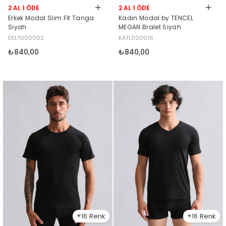
2 AL 1 ÖDE
2 AL 1 ÖDE
Erkek Modal Slim Fit Tanga
Kadın Modal by TENCEL
Siyah
MEGAN Bralet Siyah
EKLT000002
KATL000016
₺840,00
₺840,00
16
16