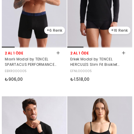
6
16
2 AL 1 ÖDE
2 AL 1 ÖDE
Mısırlı Modal by TENCEL
Erkek Modal by TENCEL
SPARTACUS PERFORMANCE
HERCULES Slim Fit Bisiklet
Long Boxer Mavi Lastikli
Yaka Uzun Kollu Fanila
EBXR000005
EFNL000005
Siyah
Siyah
₺906,00
₺1.518,00