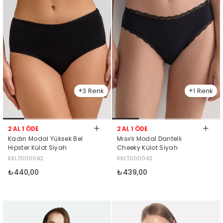
3
1
2 AL 1 ÖDE
2 AL 1 ÖDE
Kadın Modal Yüksek Bel
Mısırlı Modal Dantelli
Hipster Külot Siyah
Cheeky Külot Siyah
KKLT000042
KKLT000043
₺440,00
₺439,00