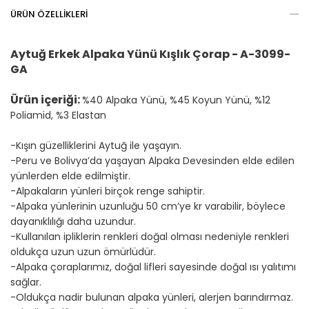
ÜRÜN ÖZELLIKLERI
Aytuğ Erkek Alpaka Yünü Kışlık Çorap - A-3099-
GA
Ürün içeriği:
%40 Alpaka Yünü, %45 Koyun Yünü, %12
Poliamid, %3 Elastan
-Kışın güzelliklerini Aytuğ ile yaşayın.
-Peru ve Bolivya’da yaşayan Alpaka Devesinden elde edilen
yünlerden elde edilmiştir.
-Alpakaların yünleri birçok renge sahiptir.
-Alpaka yünlerinin uzunluğu 50 cm’ye kr varabilir, böylece
dayanıklılığı daha uzundur.
-Kullanılan ipliklerin renkleri doğal olması nedeniyle renkleri
oldukça uzun uzun ömürlüdür.
-Alpaka çoraplarımız, doğal lifleri sayesinde doğal ısı yalıtımı
sağlar.
-Oldukça nadir bulunan alpaka yünleri, alerjen barındırmaz.