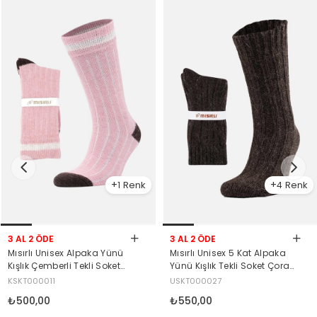
1
4
3 AL 2 ÖDE
3 AL 2 ÖDE
Mısırlı Unisex Alpaka Yünü
Mısırlı Unisex 5 Kat Alpaka
Kışlık Çemberli Tekli Soket
Yünü Kışlık Tekli Soket Çorap
Çorap Pembe
Kahverengi
KSKT000011
USKT000027
₺500,00
₺550,00