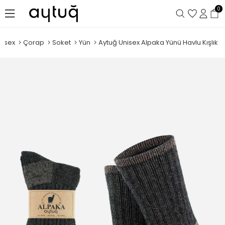
0
nisex
Çorap
Soket
Yün