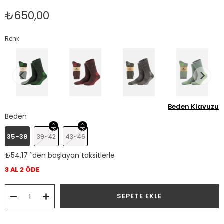
₺650,00
Renk
Beden Klavuzu
Beden
35-38
39-42
43-46
₺54,17
`den başlayan taksitlerle
3 AL 2 ÖDE