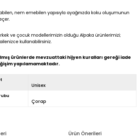
abilen, nem emebilen yapısıyla ayağınızda koku oluşumunun
eçer.
erkek ve çocuk modellerimizin olduğu Alpaka ürünlerimizi;
ilenizce kullanabilirsiniz.
ılmış ürünlerde mevzuattaki hijyen kuralları gereği iade
ğişim yapılamamaktadır.
et
Unisex
rubu
Çorap
eri
Ürün Önerileri