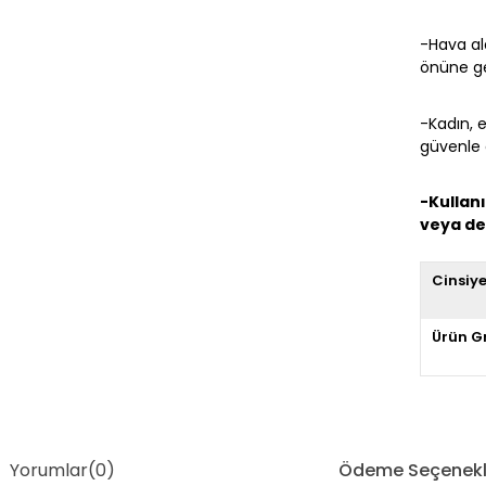
-Hava al
önüne g
-Kadın, 
güvenle a
-Kullan
veya de
Cinsiy
Ürün G
Yorumlar
(0)
Ödeme Seçenekl