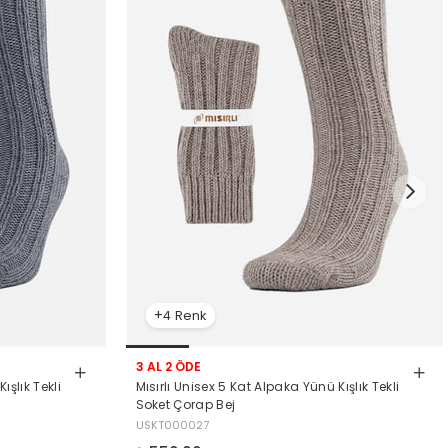
4
3 AL 2 ÖDE
ışlık Tekli
Mısırlı Unisex 5 Kat Alpaka Yünü Kışlık Tekli
Soket Çorap Bej
USKT000027