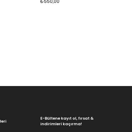
₺550,00
E-Bültene kayıt ol, fırsat &
leri
indirimleri kaçırma!