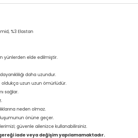
mid, %3 Elastan
 yünlerden elde edilmiştir.
dayanıklılığı daha uzundur.
leri oldukça uzun uzun ömürlüdür.
mı sağlar.
z.
zlıklarına neden olmaz.
 oluşumunun önüne geçer.
imizi; güvenle ailenizce kullanabilirsiniz.
ı gereği iade veya değişim yapılamamaktadır.