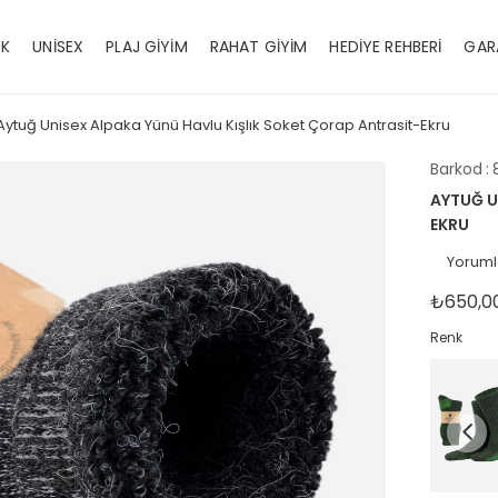
EK
UNİSEX
PLAJ GİYİM
RAHAT GİYİM
HEDİYE REHBERİ
GAR
Aytuğ Unisex Alpaka Yünü Havlu Kışlık Soket Çorap Antrasit-Ekru
Barkod
:
AYTUĞ U
EKRU
Yoruml
₺650,0
Renk