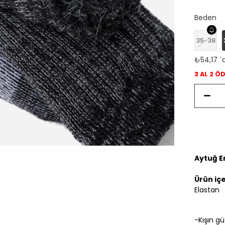
Beden
35-38
₺54,17
`
3 AL 2 Ö
Aytuğ E
Ürün içe
Elastan
-Kışın gü