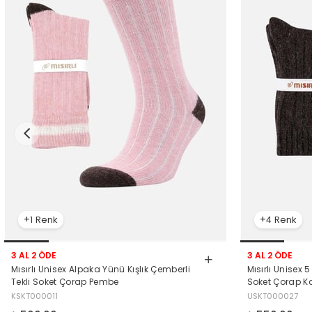
1
4
3 AL 2 ÖDE
3 AL 2 ÖDE
Mısırlı Unisex Alpaka Yünü Kışlık Çemberli
Mısırlı Unisex 
Tekli Soket Çorap Pembe
Soket Çorap K
KSKT000011
USKT000027