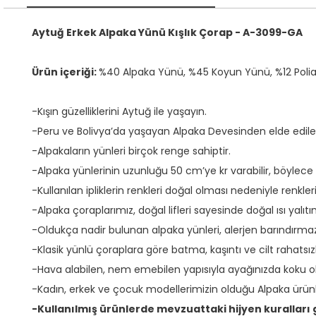
Aytuğ Erkek Alpaka Yünü Kışlık Çorap - A-3099-GA
Ürün içeriği:
%40 Alpaka Yünü, %45 Koyun Yünü, %12 Polia
-Kışın güzelliklerini Aytuğ ile yaşayın.
-Peru ve Bolivya’da yaşayan Alpaka Devesinden elde edilen
-Alpakaların yünleri birçok renge sahiptir.
-Alpaka yünlerinin uzunluğu 50 cm’ye kr varabilir, böylece 
-Kullanılan ipliklerin renkleri doğal olması nedeniyle renk
-Alpaka çoraplarımız, doğal lifleri sayesinde doğal ısı yalıtı
-Oldukça nadir bulunan alpaka yünleri, alerjen barındırma
-Klasik yünlü çoraplara göre batma, kaşıntı ve cilt rahatsı
-Hava alabilen, nem emebilen yapısıyla ayağınızda koku
-Kadın, erkek ve çocuk modellerimizin olduğu Alpaka ürünler
-Kullanılmış ürünlerde mevzuattaki hijyen kurallar