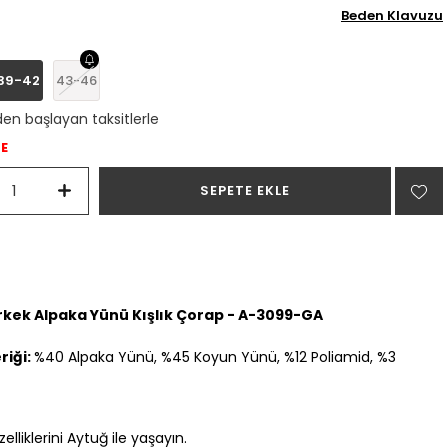
Beden Klavuzu
39-42
43-46
den başlayan taksitlerle
DE
rkek Alpaka Yünü Kışlık Çorap - A-3099-GA
riği:
%40 Alpaka Yünü, %45 Koyun Yünü, %12 Poliamid, %3
zelliklerini Aytuğ ile yaşayın.