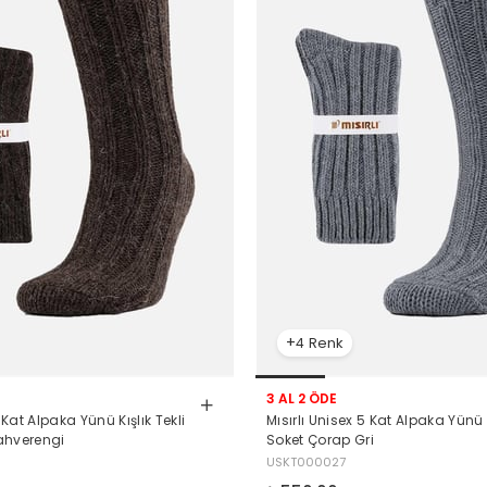
4
3 AL 2 ÖDE
5 Kat Alpaka Yünü Kışlık Tekli
Mısırlı Unisex 5 Kat Alpaka Yünü K
ahverengi
Soket Çorap Gri
USKT000027