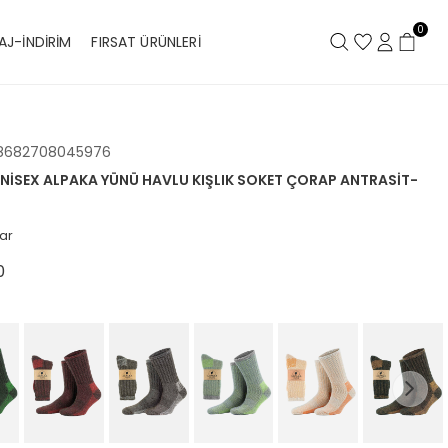
0
AJ-İNDİRİM
FIRSAT ÜRÜNLERİ
8682708045976
NISEX ALPAKA YÜNÜ HAVLU KIŞLIK SOKET ÇORAP ANTRASIT-
ar
0