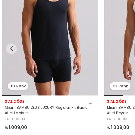
3
3
3 AL 2 ÖDE
3 AL 2 ÖDE
Mısırlı BAMBU ZEUS LUXURY Regular Fit Basic
Mısırlı BAMBU 
Atlet Lacivert
Atlet Beyaz
EATL000013
EATL000013
₺1.009,00
₺1.009,00