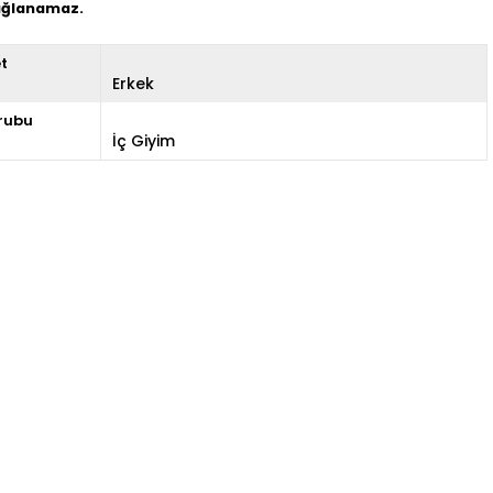
sağlanamaz.
et
Erkek
rubu
İç Giyim