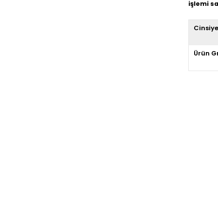
işlemi 
Cinsiy
Ürün G