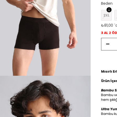
Beden
2XL
₺81,00
`
3 AL 2 Ö
Mısırlı 
Ürün İçer
Bambu Sl
Bambu ve 
hem şıklı
Ultra Yu
Bambu kum