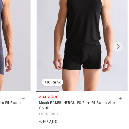
16
3 AL 2 ÖDE
Mısırlı BAMBU HERCULES Slim Fit Basic Atlet
ar Fit Basic
Siyah
EATL000017
₺972,00