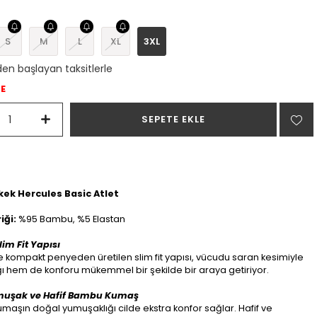
S
M
L
XL
3XL
den başlayan taksitlerle
DE
Erkek Hercules Basic Atlet
iği:
%95 Bambu, %5 Elastan
im Fit Yapısı
kompakt penyeden üretilen slim fit yapısı, vücudu saran kesimiyle
ğı hem de konforu mükemmel bir şekilde bir araya getiriyor.
muşak ve Hafif Bambu Kumaş
aşın doğal yumuşaklığı cilde ekstra konfor sağlar. Hafif ve