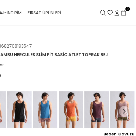
0
AJ-İNDİRİM
FIRSAT ÜRÜNLERİ
8682708193547
 BAMBU HERCULES SLIM FIT BASIC ATLET TOPRAK BEJ
ar
0
Beden Klavuzu