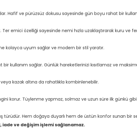
ar. Hafif ve pürüzsüz dokusu sayesinde gün boyu rahat bir kulla
 Ter emici özelliği sayesinde nemi hızla uzaklaştırarak kuru ve f
e kolayca uyum sağlar ve modern bir stil yaratır.
ir kullanım sağlar. Günlük hareketlerinizi kısıtlamaz ve maksi
t veya kazak altına da rahatlıkla kombinlenebilir.
ini korur. Tüylenme yapmaz, solmaz ve uzun süre ilk günkü gibi k
 türüdür. Hem doğaya duyarlı hem de üstün konfor sunan bir se
l, iade ve değişim işlemi sağlanamaz.