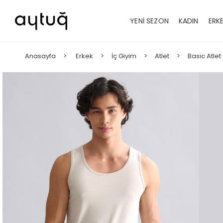
YENİ SEZON
KADIN
ERK
Anasayfa
Erkek
İç Giyim
Atlet
Basic Atlet