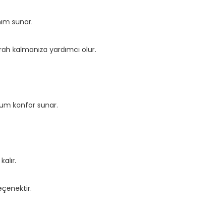
nım sunar.
erah kalmanıza yardımcı olur.
mum konfor sunar.
alır.
çenektir.