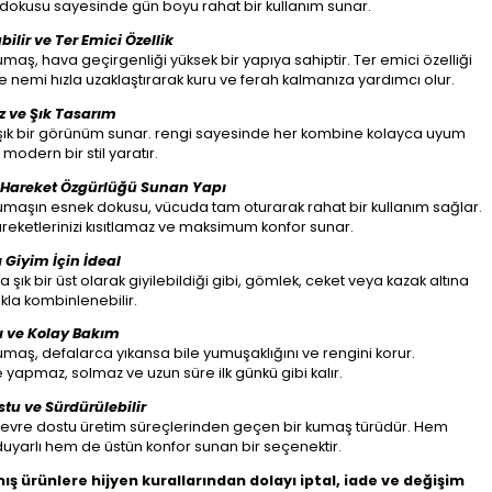
dokusu sayesinde gün boyu rahat bir kullanım sunar.
bilir ve Ter Emici Özellik
aş, hava geçirgenliği yüksek bir yapıya sahiptir. Ter emici özelliği
 nemi hızla uzaklaştırarak kuru ve ferah kalmanıza yardımcı olur.
 ve Şık Tasarım
şık bir görünüm sunar. rengi sayesinde her kombine kolayca uyum
modern bir stil yaratır.
 Hareket Özgürlüğü Sunan Yapı
maşın esnek dokusu, vücuda tam oturarak rahat bir kullanım sağlar.
reketlerinizi kısıtlamaz ve maksimum konfor sunar.
 Giyim İçin İdeal
 şık bir üst olarak giyilebildiği gibi, gömlek, ceket veya kazak altına
ıkla kombinlenebilir.
ı ve Kolay Bakım
aş, defalarca yıkansa bile yumuşaklığını ve rengini korur.
yapmaz, solmaz ve uzun süre ilk günkü gibi kalır.
tu ve Sürdürülebilir
evre dostu üretim süreçlerinden geçen bir kumaş türüdür. Hem
yarlı hem de üstün konfor sunan bir seçenektir.
mış ürünlere hijyen kurallarından dolayı iptal, iade ve değişim