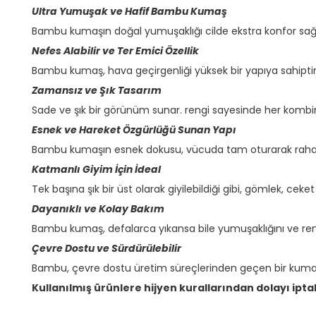
Ultra Yumuşak ve Hafif Bambu Kumaş
Bambu kumaşın doğal yumuşaklığı cilde ekstra konfor sağl
Nefes Alabilir ve Ter Emici Özellik
Bambu kumaş, hava geçirgenliği yüksek bir yapıya sahiptir.
Zamansız ve Şık Tasarım
Sade ve şık bir görünüm sunar. rengi sayesinde her kombin
Esnek ve Hareket Özgürlüğü Sunan Yapı
Bambu kumaşın esnek dokusu, vücuda tam oturarak rahat b
Katmanlı Giyim İçin İdeal
Tek başına şık bir üst olarak giyilebildiği gibi, gömlek, ceke
Dayanıklı ve Kolay Bakım
Bambu kumaş, defalarca yıkansa bile yumuşaklığını ve reng
Çevre Dostu ve Sürdürülebilir
Bambu, çevre dostu üretim süreçlerinden geçen bir kumaş
Kullanılmış ürünlere hijyen kurallarından dolayı ipta