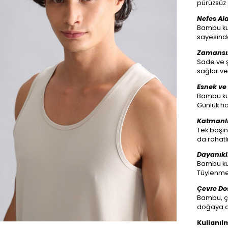
pürüzsüz 
Nefes Ala
Bambu kum
sayesinde
Zamansız
Sade ve 
sağlar ve 
Esnek ve
Bambu ku
Günlük ha
Katmanlı
Tek başına
da rahatl
Dayanıkl
Bambu kum
Tüylenme 
Çevre Dos
Bambu, ç
doğaya du
Kullanıl