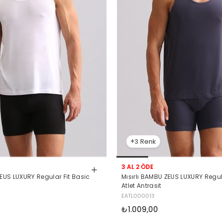
3
3 AL 2 ÖDE
ZEUS LUXURY Regular Fit Basic
Mısırlı BAMBU ZEUS LUXURY Regul
Atlet Antrasit
EATL000013
₺1.009,00