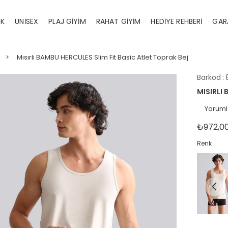
EK
UNİSEX
PLAJ GİYİM
RAHAT GİYİM
HEDİYE REHBERİ
GAR
Mısırlı BAMBU HERCULES Slim Fit Basic Atlet Toprak Bej
Barkod
:
MISIRLI
Yoruml
₺972,0
Renk