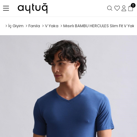
0
ek
İç Giyim
Fanila
V Yaka