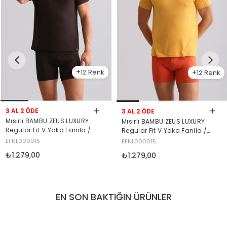
12
12
3 AL 2 ÖDE
3 AL 2 ÖDE
Mısırlı BAMBU ZEUS LUXURY
Mısırlı BAMBU ZEUS LUXURY
Regular Fit V Yaka Fanila /
Regular Fit V Yaka Fanila /
T-Shirt Kahverengi
T-Shirt Hardal
EFNL000015
EFNL000015
₺1.279,00
₺1.279,00
EN SON BAKTIĞIN ÜRÜNLER