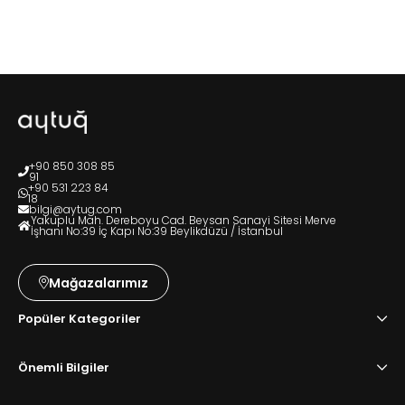
+90 850 308 85
91
+90 531 223 84
18
bilgi@aytug.com
Yakuplu Mah. Dereboyu Cad. Beysan Sanayi Sitesi Merve
İşhanı No:39 İç Kapı No:39 Beylikdüzü / İstanbul
Mağazalarımız
Popüler Kategoriler
Önemli Bilgiler