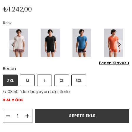
₺1.242,00
Renk
Beden Klavuzu
Beden
2XL
M
L
XL
3XL
₺103,50
`den başlayan taksitlerle
3 AL 2 ÖDE