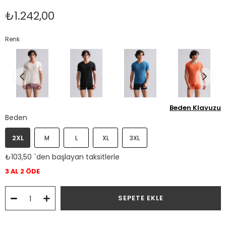
₺1.242,00
Renk
Beden Klavuzu
Beden
2XL
M
L
XL
3XL
₺103,50
`den başlayan taksitlerle
3 AL 2 ÖDE