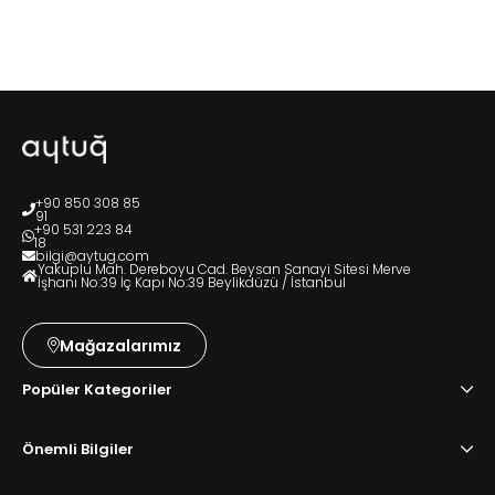
+90 850 308 85
91
+90 531 223 84
18
bilgi@aytug.com
Yakuplu Mah. Dereboyu Cad. Beysan Sanayi Sitesi Merve
İşhanı No:39 İç Kapı No:39 Beylikdüzü / İstanbul
Mağazalarımız
Popüler Kategoriler
Önemli Bilgiler