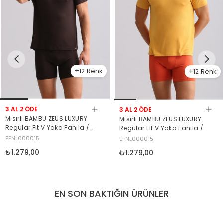
12
12
3 AL 2 ÖDE
3 AL 2 ÖDE
Mısırlı BAMBU ZEUS LUXURY
Mısırlı BAMBU ZEUS LUXURY
Regular Fit V Yaka Fanila /
Regular Fit V Yaka Fanila /
T-Shirt Kahverengi
T-Shirt Hardal
EFNL000015
EFNL000015
₺1.279,00
₺1.279,00
EN SON BAKTIĞIN ÜRÜNLER