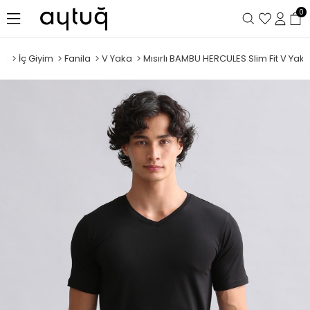
0
ek
İç Giyim
Fanila
V Yaka