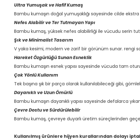
Ultra Yumuşak ve Hafif Kumaş
Bambu kumaşın doğal yumuşaklığı sayesinde cilde ekstra ko
Nefes Alabilir ve Ter Tutmayan Yapı
Bambu kumaş, yüksek nefes alabilirliği ile vücudu serin tuta
Şık ve Minimalist Tasarım
V yaka kesimi, modern ve zarif bir görünüm sunar. rengi s
Hareket Özgürlüğü Sunan Esneklik
Bambu kumaşın esnek yapısı sayesinde vücuda tam oturur ve
Çok Yönlü Kullanım
Tek başına şık bir parça olarak kullanılabileceği gibi, gömlek
Dayanıklı ve Uzun Ömürlü
Bambu kumaşın dayanıklı yapısı sayesinde defalarca yık
Çevre Dostu ve Sürdürülebilir
Bambu kumaş, çevreye duyarlı üretim süreçlerinden geçer.
Kullanılmış ürünlere hijyen kurallarından dolayı ipta