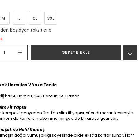
M
L
XL
3XL
`den başlayan taksitlerle
DE
Erkek Hercules V Yaka Fanila
iği:
%50 Bambu, %45 Pamuk, %5 Elastan
im Fit Yapısı
kompakt penyeden üretilen slim fit yapısı, vücudu saran kesimiyle
ğı hem de konforu mükemmel bir şekilde bir araya getiriyor.
muşak ve Hafif Kumaş
aşın doğal yumuşaklığı sayesinde cilde ekstra konfor sunar. Hafif