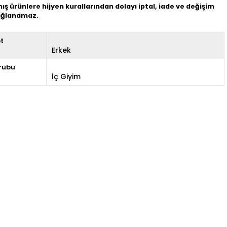
mış ürünlere hijyen kurallarından dolayı iptal, iade ve değişim
sağlanamaz.
et
Erkek
rubu
İç Giyim