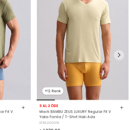
12
3 AL 2 ÖDE
r Fit V
Mısırlı BAMBU ZEUS LUXURY Regular Fit V
n
Yaka Fanila / T-Shirt Haki Ada
EFNL000015