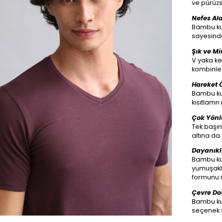
ve pürüzs
Nefes Al
Bambu kum
sayesinde
Şık ve M
V yaka ke
kombinle 
Hareket 
Bambu ku
kısıtlamn
Çok Yönl
Tek başın
altına da 
Dayanıkl
Bambu ku
yumuşaklı
formunu 
Çevre Dos
Bambu kum
seçenek 