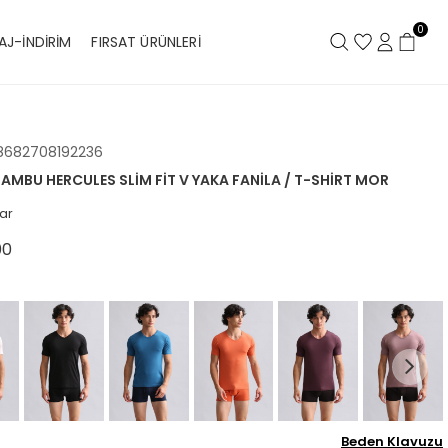
0
AJ-İNDİRİM
FIRSAT ÜRÜNLERİ
8682708192236
 BAMBU HERCULES SLIM FIT V YAKA FANILA / T-SHIRT MOR
ar
00
Beden Klavuzu