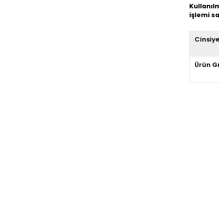
Kullanıl
işlemi 
Cinsiy
Ürün G