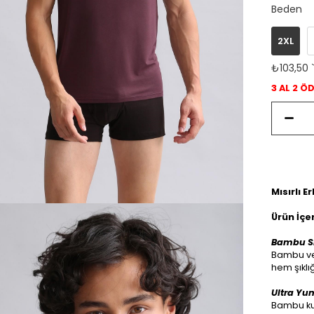
Beden
2XL
₺103,50
3 AL 2 Ö
Mısırlı 
Ürün İçer
Bambu Sl
Bambu ve 
hem şıklı
Ultra Yu
Bambu kum