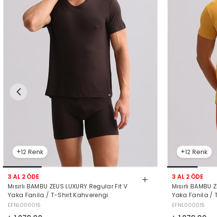
12
12
3 AL 2 ÖDE
3 AL 2 ÖDE
Mısırlı BAMBU ZEUS LUXURY Regular Fit V
Mısırlı BAMBU 
Yaka Fanila / T-Shirt Kahverengi
Yaka Fanila / 
EFNL000015
EFNL000015