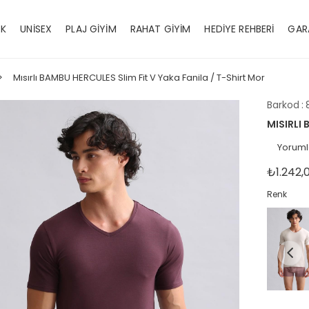
EK
UNİSEX
PLAJ GİYİM
RAHAT GİYİM
HEDİYE REHBERİ
GAR
Mısırlı BAMBU HERCULES Slim Fit V Yaka Fanila / T-Shirt Mor
Barkod
:
MISIRLI
Yoruml
₺1.242,
Renk