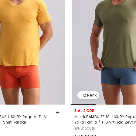
12
3 AL 2 ÖDE
Mısırlı BAMBU ZEUS LUXURY Regula
ZEUS LUXURY Regular Fit V
Yaka Fanila / T-Shirt Haki Zeyti
T-Shirt Hardal
EFNL000015