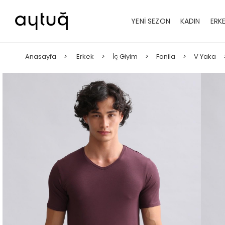
YENİ SEZON
KADIN
ERK
Anasayfa
Erkek
İç Giyim
Fanila
V Yaka