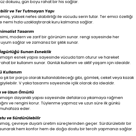
üz dokusu, gün boyu rahat bir his sağlar.
abilir ve Ter Tutmayan Yapı
aş, yüksek nefes alabilirliği ile vücudu serin tutar. Ter emici özelliği
 nemi hızla uzaklaştırarak kuru kalmanızı sağlar.
inimalist Tasarım
simi, modern ve zarif bir görünüm sunar. rengi sayesinde her
uyum sağlar ve zamansız bir şıklık sunar.
Özgürlüğü Sunan Esneklik
maşın esnek yapısı sayesinde vücuda tam oturur ve hareket
 rahat bir kullanım sunar. Günlük kullanım ve aktif yaşam için idealdir.
ü Kullanım
a şık bir parça olarak kullanılabileceği gibi, gömlek, ceket veya kazak
giyilebilir. V yaka tasarımı sayesinde içlik olarak da idealdir.
ı ve Uzun Ömürlü
maşın dayanıklı yapısı sayesinde defalarca yıkamaya rağmen
ğını ve rengini korur. Tüylenme yapmaz ve uzun süre ilk günkü
muhafaza eder.
tu ve Sürdürülebilir
aş, çevreye duyarlı üretim süreçlerinden geçer. Sürdürülebilir bir
sunarak hem konfor hem de doğa dostu bir tercih yapmanızı sağlar.