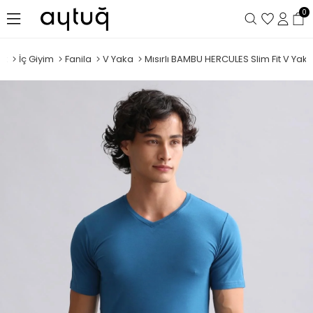
0
ek
İç Giyim
Fanila
V Yaka