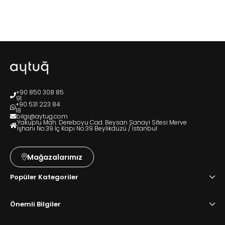
+90 850 308 85
91
+90 531 223 84
18
bilgi@aytug.com
Yakuplu Mah. Dereboyu Cad. Beysan Sanayi Sitesi Merve
İşhanı No:39 İç Kapı No:39 Beylikdüzü / İstanbul
Mağazalarımız
Popüler Kategoriler
Önemli Bilgiler