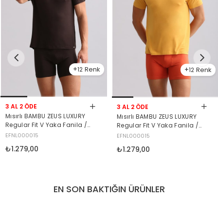
12
12
3 AL 2 ÖDE
3 AL 2 ÖDE
Mısırlı BAMBU ZEUS LUXURY
Mısırlı BAMBU ZEUS LUXURY
Regular Fit V Yaka Fanila /
Regular Fit V Yaka Fanila /
T-Shirt Kahverengi
T-Shirt Hardal
EFNL000015
EFNL000015
₺1.279,00
₺1.279,00
EN SON BAKTIĞIN ÜRÜNLER