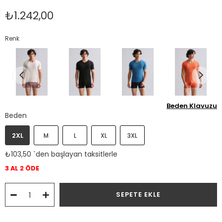
₺1.242,00
Renk
Beden Klavuzu
Beden
2XL
M
L
XL
3XL
₺103,50
`den başlayan taksitlerle
3 AL 2 ÖDE